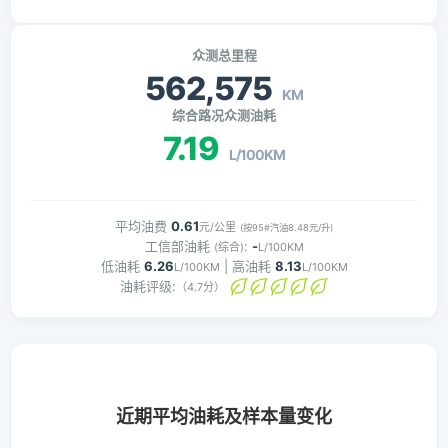
众测总里程
562,575
KM
综合路况众测油耗
7.19
L/100KM
平均油费
0.61
元/公里
(按95#汽油8.48元/升)
工信部油耗
:
-
(综合)
L/100KM
低油耗
6.26
| 高油耗
8.13
L/100KM
L/100KM
油耗评级:
（4.7分）