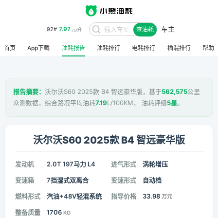
车主
7.97
92#
查油耗
元/升
首页
App下载
油耗报告
油耗排行
电耗排行
插混排行
帮助
报告摘要：
沃尔沃S60 2025款 B4 智远豪华版，基于
562,575
公里
众测数据，综合路况平均油耗
7.19
L/100KM， 油耗评级
5星
。
沃尔沃S60 2025款 B4 智远豪华版
发动机
2.0T 197马力 L4
进气形式
涡轮增压
变速箱
7挡湿式双离合
变速形式
自动档
燃料形式
汽油+48V轻混系统
指导价格
33.98
万元
整备质量
1706
KG