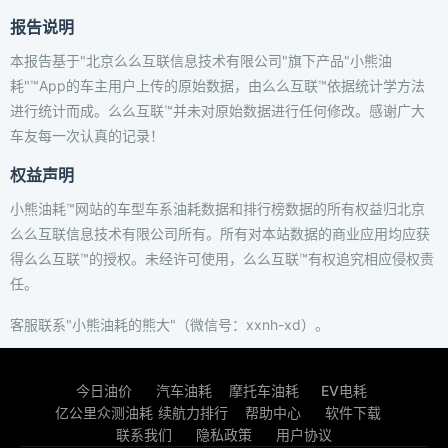
报告说明
本报告基于"北京么么互联信息技术有限公司"旗下产品"小熊油
耗"™App的车主用户上传的原始数据，由么么互联™依据统计学方法
进行统计而成。么么互联™并未对原始数据进行任何修改。感谢广大
车友每一次认真的记录！
权益声明
小熊油耗™网站的车型车系油耗数据和排行榜数据的所有权益归北京
么么互联信息技术有限公司所有。所有对本站数据的商业应用均应获
得么么互联™的授权。未经许可使用，么么互联™有权追究相应侵权责
任。
客服联系"小熊油耗的熊大"（微信号：xxnh-xd）。
今日油价
汽车油耗
摩托车油耗
EV电耗
亿公里众测油耗
续航力排行
帮助中心
软件下载
联系我们
隐私政策
用户协议