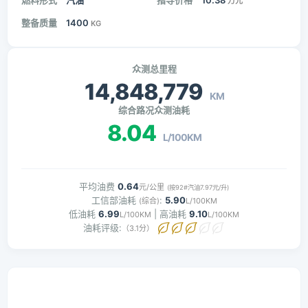
燃料形式
汽油
指导价格
10.38
万元
整备质量
1400
KG
众测总里程
14,848,779
KM
综合路况众测油耗
8.04
L/100KM
平均油费
0.64
元/公里
(按92#汽油7.97元/升)
工信部油耗
:
5.90
(综合)
L/100KM
低油耗
6.99
| 高油耗
9.10
L/100KM
L/100KM
油耗评级:
（3.1分）