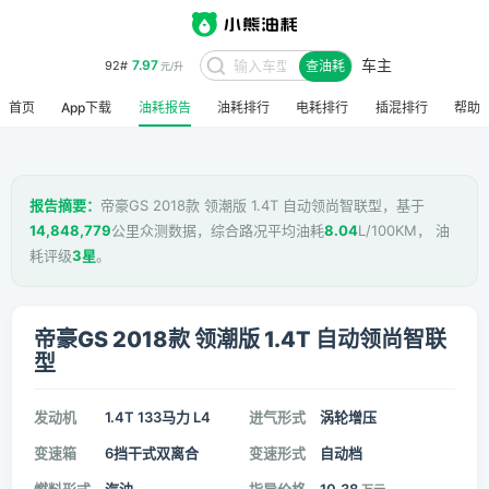
车主
7.97
92#
查油耗
元/升
首页
App下载
油耗报告
油耗排行
电耗排行
插混排行
帮助
报告摘要：
帝豪GS 2018款 领潮版 1.4T 自动领尚智联型，基于
14,848,779
公里众测数据，综合路况平均油耗
8.04
L/100KM， 油
耗评级
3星
。
帝豪GS 2018款 领潮版 1.4T 自动领尚智联
型
发动机
1.4T 133马力 L4
进气形式
涡轮增压
变速箱
6挡干式双离合
变速形式
自动档