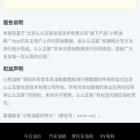
报告说明
本报告基于"北京么么互联信息技术有限公司"旗下产品"小熊油
耗"™App的车主用户上传的原始数据，由么么互联™依据统计学方法
进行统计而成。么么互联™并未对原始数据进行任何修改。感谢广大
车友每一次认真的记录！
权益声明
小熊油耗™网站的车型车系油耗数据和排行榜数据的所有权益归北京
么么互联信息技术有限公司所有。所有对本站数据的商业应用均应获
得么么互联™的授权。未经许可使用，么么互联™有权追究相应侵权责
任。
客服联系"小熊油耗的熊大"（微信号：xxnh-xd）。
今日油价
汽车油耗
摩托车油耗
EV电耗