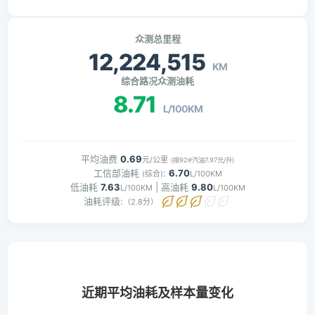
众测总里程
12,224,515
KM
综合路况众测油耗
8.71
L/100KM
平均油费
0.69
元/公里
(按92#汽油7.97元/升)
工信部油耗
:
6.70
(综合)
L/100KM
低油耗
7.63
| 高油耗
9.80
L/100KM
L/100KM
油耗评级:
（2.8分）