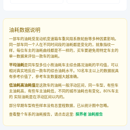
油耗数据说明
一部车的油耗受发动机变速箱车重风阻系数轮胎等多种因素影响。
同一部车同一个人在不同时间段的油耗都是变化的，就象指纹一
样，每位车主的油耗曲线都是不一样的，买车要避免用特定车主的
单一数据来评估一款车的油耗。
平均油耗
是同车型多位小熊油耗车主综合路况油耗的平均值，可以
相对真实地反应一款车的综合油耗水平。10名车主以上的数据就具
有参考价值了，参考车友数量越大越准确。
低油耗高油耗值
是这款车的油耗一般浮动区间，同一车型，有些车
主油耗高，有些车主油耗低，不同的城市油耗也有变化，80%车主
的 实际油耗是在浮动区间以内的。
部分早期车型有些样本没有总里程数据，已从统计图中忽略。
查看整个车系的油耗报告，请点击这里:
探界者 油耗报告