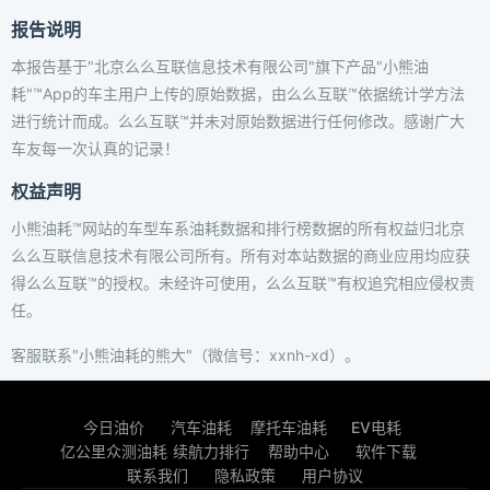
报告说明
本报告基于"北京么么互联信息技术有限公司"旗下产品"小熊油
耗"™App的车主用户上传的原始数据，由么么互联™依据统计学方法
进行统计而成。么么互联™并未对原始数据进行任何修改。感谢广大
车友每一次认真的记录！
权益声明
小熊油耗™网站的车型车系油耗数据和排行榜数据的所有权益归北京
么么互联信息技术有限公司所有。所有对本站数据的商业应用均应获
得么么互联™的授权。未经许可使用，么么互联™有权追究相应侵权责
任。
客服联系"小熊油耗的熊大"（微信号：xxnh-xd）。
今日油价
汽车油耗
摩托车油耗
EV电耗
亿公里众测油耗
续航力排行
帮助中心
软件下载
联系我们
隐私政策
用户协议