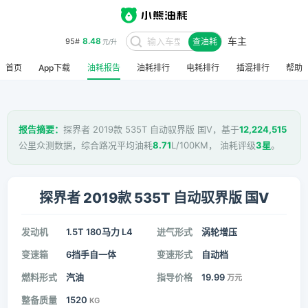
车主
8.48
95#
查油耗
元/升
首页
App下载
油耗报告
油耗排行
电耗排行
插混排行
帮助
报告摘要：
探界者 2019款 535T 自动驭界版 国V，基于
12,224,515
公里众测数据，综合路况平均油耗
8.71
L/100KM， 油耗评级
3星
。
探界者 2019款 535T 自动驭界版 国V
发动机
1.5T 180马力 L4
进气形式
涡轮增压
变速箱
6挡手自一体
变速形式
自动档
燃料形式
汽油
指导价格
19.99
万元
整备质量
1520
KG