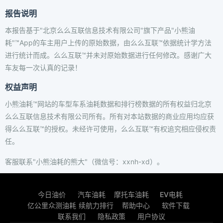
报告说明
本报告基于"北京么么互联信息技术有限公司"旗下产品"小熊油
耗"™App的车主用户上传的原始数据，由么么互联™依据统计学方法
进行统计而成。么么互联™并未对原始数据进行任何修改。感谢广大
车友每一次认真的记录！
权益声明
小熊油耗™网站的车型车系油耗数据和排行榜数据的所有权益归北京
么么互联信息技术有限公司所有。所有对本站数据的商业应用均应获
得么么互联™的授权。未经许可使用，么么互联™有权追究相应侵权责
任。
客服联系"小熊油耗的熊大"（微信号：xxnh-xd）。
今日油价
汽车油耗
摩托车油耗
EV电耗
亿公里众测油耗
续航力排行
帮助中心
软件下载
联系我们
隐私政策
用户协议