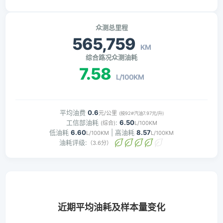
众测总里程
565,759
KM
综合路况众测油耗
7.58
L/100KM
平均油费
0.6
元/公里
(按92#汽油7.97元/升)
工信部油耗
:
6.50
(综合)
L/100KM
低油耗
6.60
| 高油耗
8.57
L/100KM
L/100KM
油耗评级:
（3.6分）