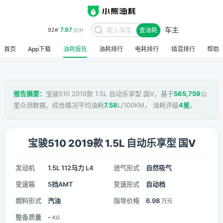
车主
7.97
92#
查油耗
元/升
首页
App下载
油耗报告
油耗排行
电耗排行
插混排行
帮助
报告摘要：
宝骏510 2019款 1.5L 自动乐享型 国V，基于
565,759
公
里众测数据，综合路况平均油耗
7.58
L/100KM， 油耗评级
4星
。
宝骏510 2019款 1.5L 自动乐享型 国V
发动机
1.5L 112马力 L4
进气形式
自然吸气
变速箱
5挡AMT
变速形式
自动档
燃料形式
汽油
指导价格
6.98
万元
整备质量
-
KG