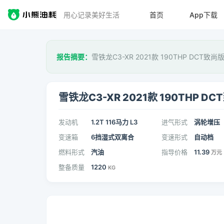
用心记录美好生活
首页
App下载
报告摘要：
雪铁龙C3-XR 2021款 190THP DCT致
雪铁龙C3-XR 2021款 190THP D
发动机
1.2T 116马力 L3
进气形式
涡轮增压
变速箱
6挡湿式双离合
变速形式
自动档
燃料形式
汽油
指导价格
11.39
万元
整备质量
1220
KG