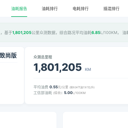
油耗报告
油耗排行
电耗排行
插混排行
尚版，基于
1,801,205
公里众测数据，综合路况平均油耗
6.85
L/100KM， 
CT致尚版
众测总里程
1,801,205
KM
平均油费
0.55
元/公里
(按92#汽油7.97元/升)
工信部油耗
:
5.00
(综合)
L/100KM