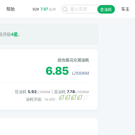
帮助
车主
7.97
92#
查油耗
元/升
油耗评级
4星
。
综合路况众测油耗
6.85
L/100KM
低油耗
5.92
| 高油耗
7.78
L/100KM
L/100KM
油耗评级:
（4.4分）