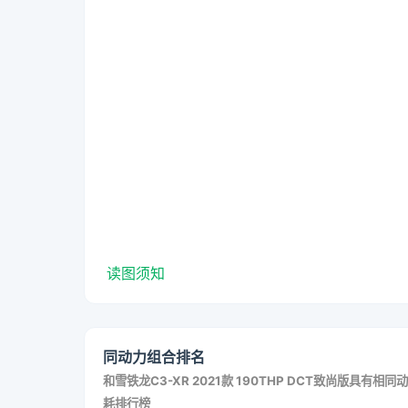
读图须知
同动力组合排名
和
雪铁龙C3-XR 2021款 190THP DCT致尚版
具有相同动
耗排行榜