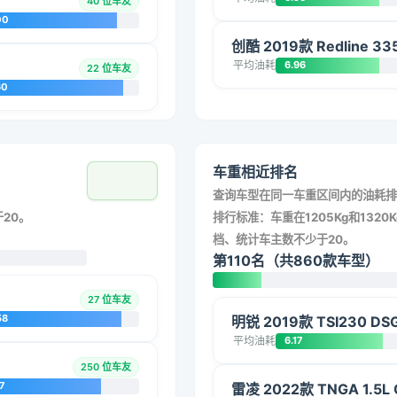
40 位车友
00
创酷 2019款 Redline 3
平均油耗
6.96
22 位车友
60
车重相近排名
查询车型在同一车重区间内的油耗排
20。
排行标准：车重在1205Kg和1320K
档、统计车主数不少于20。
第110名（共860款车型）
27 位车友
58
明锐 2019款 TSI230 D
平均油耗
6.17
250 位车友
7
雷凌 2022款 TNGA 1.5