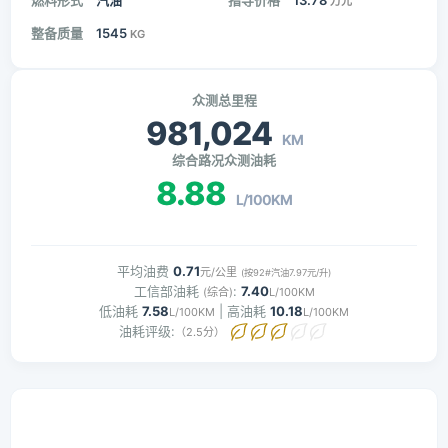
燃料形式
汽油
指导价格
13.78
万元
整备质量
1545
KG
众测总里程
981,024
KM
综合路况众测油耗
8.88
L/100KM
平均油费
0.71
元/公里
(按92#汽油7.97元/升)
工信部油耗
:
7.40
(综合)
L/100KM
低油耗
7.58
| 高油耗
10.18
L/100KM
L/100KM
油耗评级:
（2.5分）