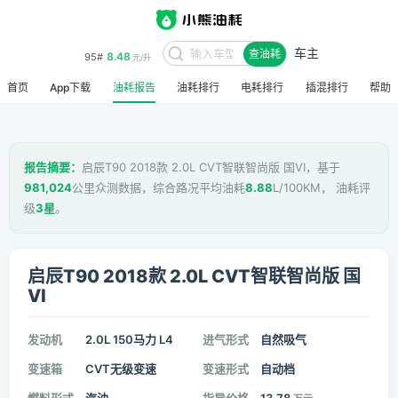
车主
8.48
95#
查油耗
元/升
首页
App下载
油耗报告
油耗排行
电耗排行
插混排行
帮助
报告摘要：
启辰T90 2018款 2.0L CVT智联智尚版 国VI，基于
981,024
公里众测数据，综合路况平均油耗
8.88
L/100KM， 油耗评
级
3星
。
启辰T90 2018款 2.0L CVT智联智尚版 国
VI
发动机
2.0L 150马力 L4
进气形式
自然吸气
变速箱
CVT无级变速
变速形式
自动档