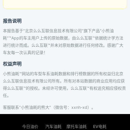
报告说明
本报告基于"北京么么互联信息技术有限公司"旗下产品"小熊油
耗"™App的车主用户上传的原始数据，由么么互联™依据统计学方法
进行统计而成。么么互联™并未对原始数据进行任何修改。感谢广大
车友每一次认真的记录！
权益声明
小熊油耗™网站的车型车系油耗数据和排行榜数据的所有权益归北京
么么互联信息技术有限公司所有。所有对本站数据的商业应用均应获
得么么互联™的授权。未经许可使用，么么互联™有权追究相应侵权责
任。
客服联系"小熊油耗的熊大"（微信号：xxnh-xd）。
今日油价
汽车油耗
摩托车油耗
EV电耗