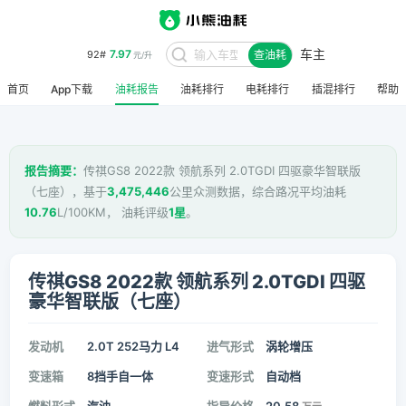
车主
7.97
92#
查油耗
元/升
首页
App下载
油耗报告
油耗排行
电耗排行
插混排行
帮助
报告摘要：
传祺GS8 2022款 领航系列 2.0TGDI 四驱豪华智联版
（七座），基于
3,475,446
公里众测数据，综合路况平均油耗
10.76
L/100KM， 油耗评级
1星
。
传祺GS8 2022款 领航系列 2.0TGDI 四驱
豪华智联版（七座）
发动机
2.0T 252马力 L4
进气形式
涡轮增压
变速箱
8挡手自一体
变速形式
自动档