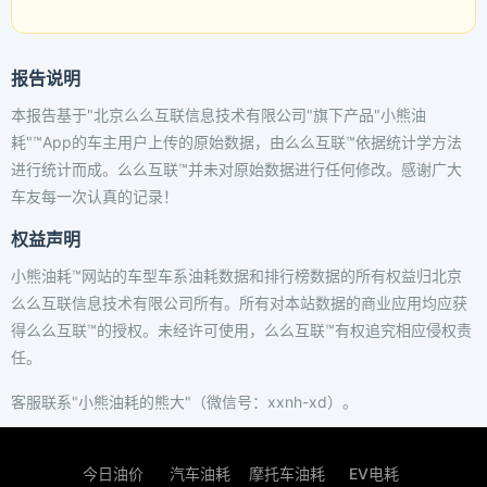
报告说明
本报告基于"北京么么互联信息技术有限公司"旗下产品"小熊油
耗"™App的车主用户上传的原始数据，由么么互联™依据统计学方法
进行统计而成。么么互联™并未对原始数据进行任何修改。感谢广大
车友每一次认真的记录！
权益声明
小熊油耗™网站的车型车系油耗数据和排行榜数据的所有权益归北京
么么互联信息技术有限公司所有。所有对本站数据的商业应用均应获
得么么互联™的授权。未经许可使用，么么互联™有权追究相应侵权责
任。
客服联系"小熊油耗的熊大"（微信号：xxnh-xd）。
今日油价
汽车油耗
摩托车油耗
EV电耗