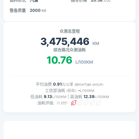
燃料形式
汽油
指导价格
20.58
万元
整备质量
2000
KG
众测总里程
3,475,446
KM
综合路况众测油耗
10.76
L/100KM
平均油费
0.91
元/公里
(按95#汽油8.48元/升)
工信部油耗
:
-
(综合)
L/100KM
低油耗
9.13
| 高油耗
12.39
L/100KM
L/100KM
油耗评级:
（1.3分）