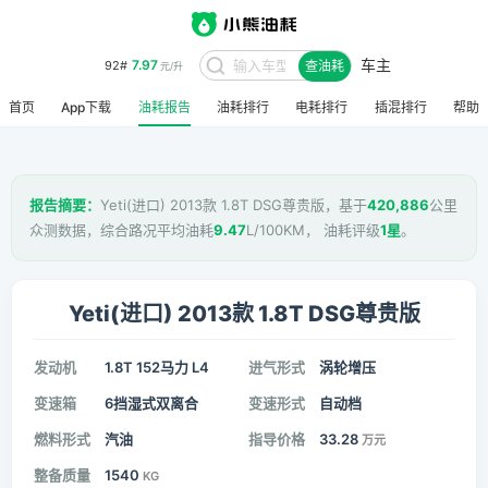
车主
7.97
92#
查油耗
元/升
首页
App下载
油耗报告
油耗排行
电耗排行
插混排行
帮助
报告摘要：
Yeti(进口) 2013款 1.8T DSG尊贵版，基于
420,886
公里
众测数据，综合路况平均油耗
9.47
L/100KM， 油耗评级
1星
。
Yeti(进口) 2013款 1.8T DSG尊贵版
发动机
1.8T 152马力 L4
进气形式
涡轮增压
变速箱
6挡湿式双离合
变速形式
自动档
燃料形式
汽油
指导价格
33.28
万元
整备质量
1540
KG