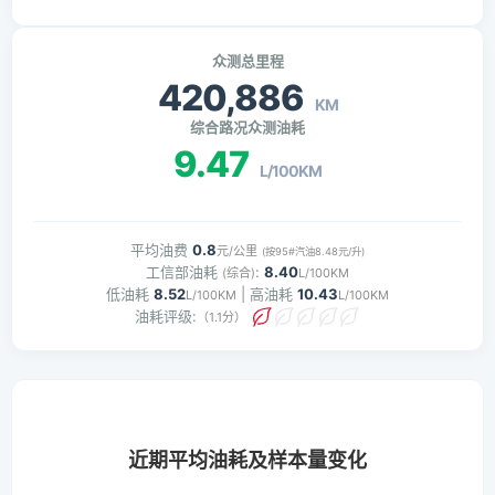
众测总里程
420,886
KM
综合路况众测油耗
9.47
L/100KM
平均油费
0.8
元/公里
(按95#汽油8.48元/升)
工信部油耗
:
8.40
(综合)
L/100KM
低油耗
8.52
| 高油耗
10.43
L/100KM
L/100KM
油耗评级:
（1.1分）