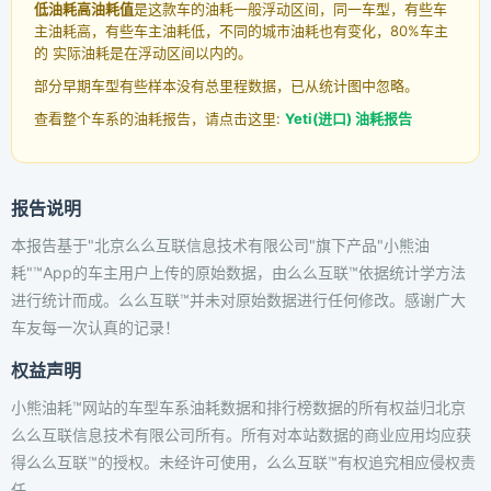
低油耗高油耗值
是这款车的油耗一般浮动区间，同一车型，有些车
主油耗高，有些车主油耗低，不同的城市油耗也有变化，80%车主
的 实际油耗是在浮动区间以内的。
部分早期车型有些样本没有总里程数据，已从统计图中忽略。
查看整个车系的油耗报告，请点击这里:
Yeti(进口) 油耗报告
报告说明
本报告基于"北京么么互联信息技术有限公司"旗下产品"小熊油
耗"™App的车主用户上传的原始数据，由么么互联™依据统计学方法
进行统计而成。么么互联™并未对原始数据进行任何修改。感谢广大
车友每一次认真的记录！
权益声明
小熊油耗™网站的车型车系油耗数据和排行榜数据的所有权益归北京
么么互联信息技术有限公司所有。所有对本站数据的商业应用均应获
得么么互联™的授权。未经许可使用，么么互联™有权追究相应侵权责
任。