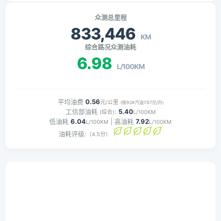
众测总里程
833,446
KM
综合路况众测油耗
6.98
L/100KM
平均油费
0.56
元/公里
(按92#汽油7.97元/升)
工信部油耗
:
5.40
(综合)
L/100KM
低油耗
6.04
| 高油耗
7.92
L/100KM
L/100KM
油耗评级:
（4.5分）