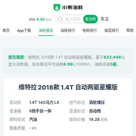
车主
8.48
95#
查油耗
元/升
首页
App下载
油耗报告
油耗排行
电耗排行
插混排行
帮助
报告摘要：
维特拉 2018款 1.4T 自动两驱星耀版，基于
833,446
公
里众测数据，综合路况平均油耗
6.98
L/100KM， 油耗评级
5星
。
维特拉 2018款 1.4T 自动两驱星耀版
发动机
1.4T 140马力 L4
进气形式
涡轮增压
变速箱
6挡手自一体
变速形式
自动档
燃料形式
汽油
指导价格
14.28
万元
整备质量
-
KG