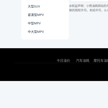
@权益声明：小熊油耗网站的
大型SUV
联的授权许可。未经许可，么
紧凑型MPV
中型MPV
中大型MPV
今日油价
汽车油耗
摩托车油