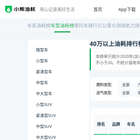
首页
App下载
用心记录美好生活
车系油耗榜
车型油耗榜
摩托车排行
亿公里众测
续航力排
40万以上油耗排行
微型车
本榜单只统计2020年(
小型车
不小于20。不统计插电车
紧凑型车
中型车
燃料类型:
全部
进气类型:
全部
中大型车
小型SUV
紧凑型SUV
排名
品牌
车名
中型SUV
中大型SUV