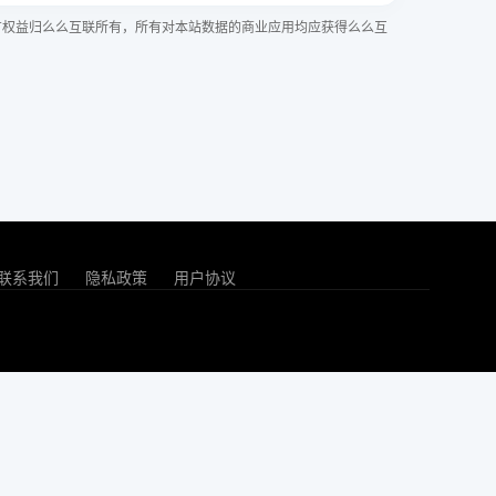
有权益归么么互联所有，所有对本站数据的商业应用均应获得么么互
联系我们
隐私政策
用户协议