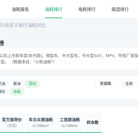
油耗报告
油耗排行
电耗排行
插混排行
行
自定义排行
油耗对比
榜
含)以后上市新车型(年代款)。微型车、中大型车、中大型SUV、MPV、所有厂
型。 （数据来自：“小熊油耗”）
|
汽油
柴油
混动
变速箱:
全部
增压
自吸
官方指导价
车主众测油耗
工信部油耗
样本数
（万元）
（L/100km）
（L/100km）