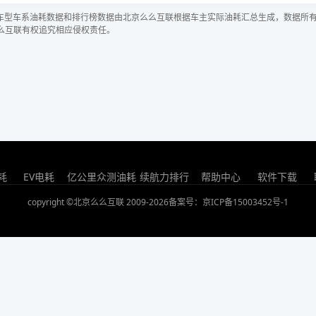
车型车系油耗数据和排行榜数据由北京么么互联根据车主实际油耗汇总生成，数据所
么互联有权追究相应侵权责任。
耗
EV电耗
亿公里众测油耗
续航力排行
帮助中心
软件下载
copyright ©北京么么互联 2009-2026
备案号：京ICP备15003452号-1