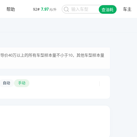
帮助
车主
7.97
92#
查油耗
元/升
家指导价40万以上的所有车型样本量不小于10，其他车型样本量
|
自动
手动