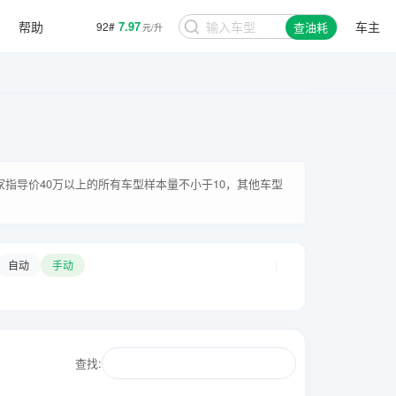
帮助
7.97
车主
92#
查油耗
元/升
厂家指导价40万以上的所有车型样本量不小于10，其他车型
|
自动
手动
查找: