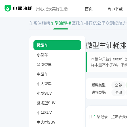
用心记录美好生活
首页
App下载
车系油耗榜
车型油耗榜
摩托车排行
亿公里众测
续航力
微型车油耗排
微型车
小型车
本榜单只统计2020
紧凑型车
样本量不小于20。不
中型车
中大型车
燃料类型:
全部
进气类型:
全部
小型SUV
紧凑型SUV
中型SUV
共
4
条记录 · 点击表
中大型SUV