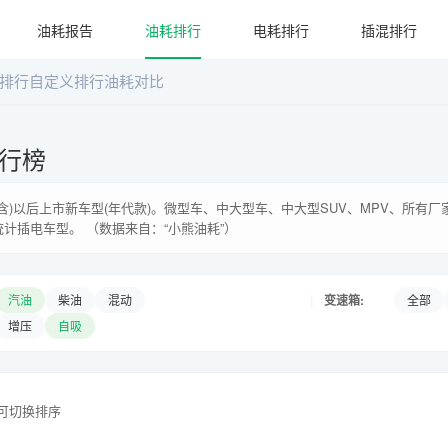
油耗报告
油耗排行
电耗排行
插混排行
排行
自定义排行
油耗对比
行榜
年(含)以后上市新车型(年代款)。微型车、中大型车、中大型SUV、MPV、所有
统计插电车型。 （数据来自：“小熊油耗”）
|
变速箱:
汽油
柴油
混动
全部
增压
自吸
头可切换排序