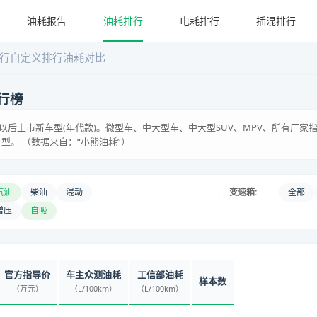
油耗报告
油耗排行
电耗排行
插混排行
行
自定义排行
油耗对比
行榜
含)以后上市新车型(年代款)。微型车、中大型车、中大型SUV、MPV、所有厂
型。 （数据来自：“小熊油耗”）
|
汽油
柴油
混动
变速箱:
全部
增压
自吸
官方指导价
车主众测油耗
工信部油耗
样本数
（万元）
（L/100km）
（L/100km）