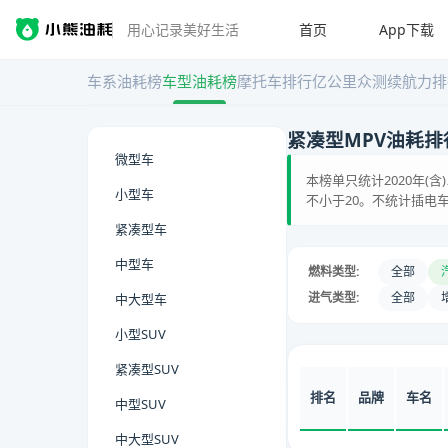
首页
App下载
用心记录美好生活
车系油耗榜
车型油耗榜
摩托车排行
亿公里众测
续航力排
紧凑型MPV油耗排
微型车
本榜单只统计2020年(
小型车
不小于20。不统计插电车
紧凑型车
中型车
燃料类型:
全部
进气类型:
全部
中大型车
小型SUV
紧凑型SUV
排名
品牌
车名
中型SUV
中大型SUV