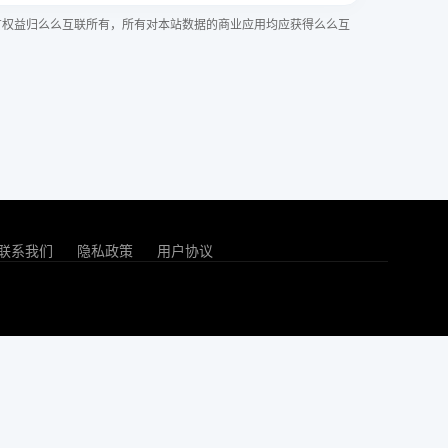
有权益归么么互联所有，所有对本站数据的商业应用均应获得么么互
联系我们
隐私政策
用户协议