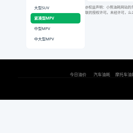
@权益声明：小熊油耗网站的
大型SUV
联的授权许可。未经许可，么
紧凑型MPV
中型MPV
中大型MPV
今日油价
汽车油耗
摩托车油