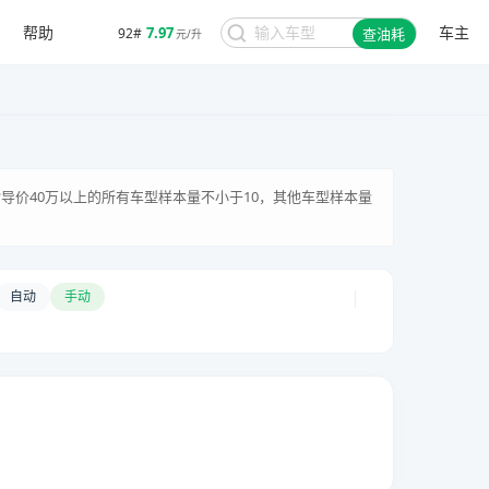
帮助
车主
7.97
92#
查油耗
元/升
家指导价40万以上的所有车型样本量不小于10，其他车型样本量
|
自动
手动