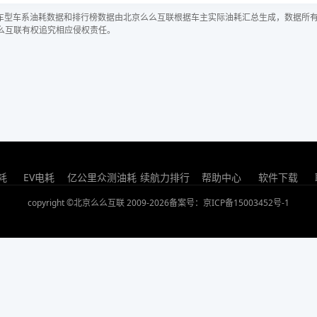
车型车系油耗数据和排行榜数据由北京么么互联根据车主实际油耗汇总生成，数据所
么互联有权追究相应侵权责任。
耗
EV电耗
亿公里众测油耗
续航力排行
帮助中心
软件下载
copyright ©北京么么互联 2009-2026
备案号：京ICP备15003452号-1