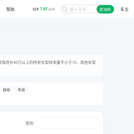
帮助
7.97
车主
92#
查油耗
元/升
厂家指导价40万以上的所有车型样本量不小于10，其他车型
|
自动
手动
查找: