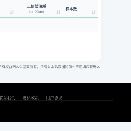
工信部油耗
样本数
（L/100km）
所有权益归么么互联所有，所有对本站数据的商业应用均应获得么
联系我们
隐私政策
用户协议