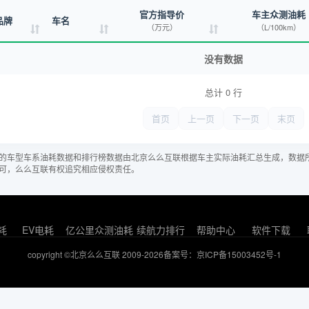
官方指导价
车主众测油耗
品牌
车名
（万元）
（L/100km）
没有数据
总计 0 行
首页
上一页
下一页
末页
的车型车系油耗数据和排行榜数据由北京么么互联根据车主实际油耗汇总生成，数据
可，么么互联有权追究相应侵权责任。
耗
EV电耗
亿公里众测油耗
续航力排行
帮助中心
软件下载
copyright ©北京么么互联 2009-2026
备案号：京ICP备15003452号-1