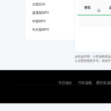
大型SUV
排名
紧凑型MPV
中型MPV
中大型MPV
@权益声明：小熊油耗网站
么互联的授权许可。未经许
今日油价
汽车油耗
摩托车油