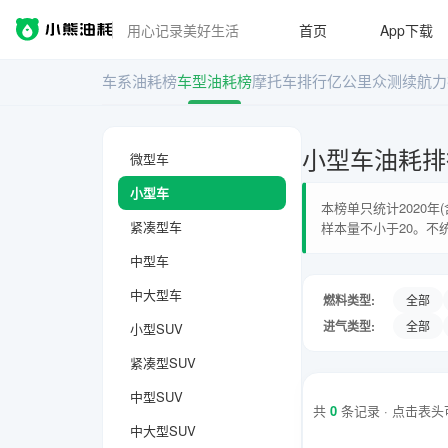
用心记录美好生活
首页
App下载
车系油耗榜
车型油耗榜
摩托车排行
亿公里众测
续航力
小型车油耗排
微型车
小型车
本榜单只统计2020
紧凑型车
样本量不小于20。不
中型车
中大型车
燃料类型:
全部
进气类型:
全部
小型SUV
紧凑型SUV
中型SUV
共
0
条记录 · 点击表
中大型SUV