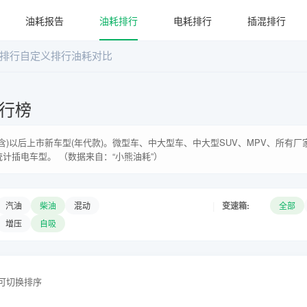
油耗报告
油耗排行
电耗排行
插混排行
排行
自定义排行
油耗对比
行榜
年(含)以后上市新车型(年代款)。微型车、中大型车、中大型SUV、MPV、所有
统计插电车型。 （数据来自：“小熊油耗”）
|
变速箱:
汽油
柴油
混动
全部
增压
自吸
头可切换排序