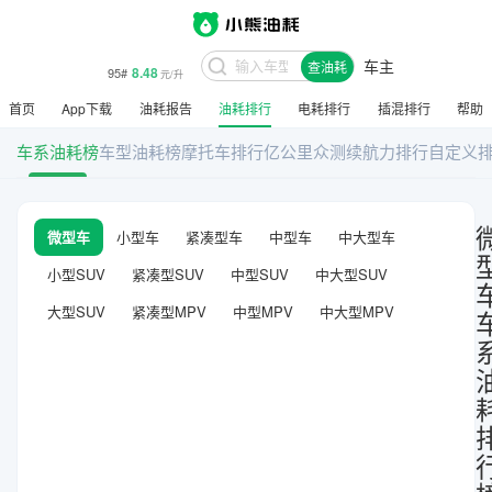
车主
8.48
95#
查油耗
元/升
首页
App下载
油耗报告
油耗排行
电耗排行
插混排行
帮助
车系油耗榜
车型油耗榜
摩托车排行
亿公里众测
续航力排行
自定义
微型车
小型车
紧凑型车
中型车
中大型车
小型SUV
紧凑型SUV
中型SUV
中大型SUV
大型SUV
紧凑型MPV
中型MPV
中大型MPV