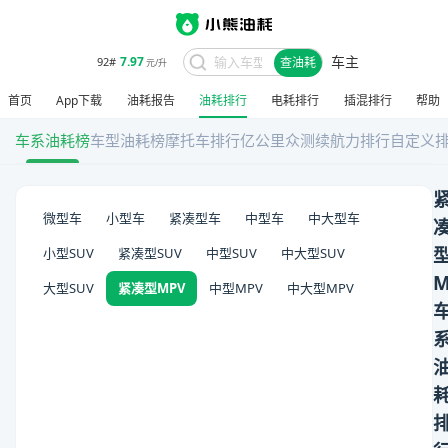
车主
7.97
92#
查油耗
元/升
首页
App下载
油耗报告
油耗排行
电耗排行
插混排行
帮助
车系油耗榜
车型油耗榜
摩托车排行
亿公里众测
续航力排行
自定义
微型车
小型车
紧凑型车
中型车
中大型车
小型SUV
紧凑型SUV
中型SUV
中大型SUV
M
大型SUV
紧凑型MPV
中型MPV
中大型MPV