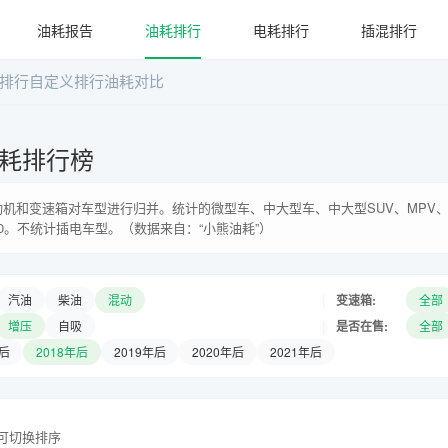
油耗报告
油耗排行
电耗排行
插混排行
排行
自定义排行
油耗对比
耗排行榜
机和变速箱对车型进行归并。统计的微型车、中大型车、中大型SUV、MPV、
0。不统计插电车型。（数据来自：“小熊油耗”）
|
变速箱:
汽油
柴油
混动
全部
|
是否在售:
增压
自吸
全部
年后
2018年后
2019年后
2020年后
2021年后
头可切换排序