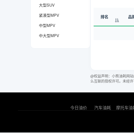
大型SUV
紧凑型MPV
排名
品
中型MPV
中大型MPV
@权益声明：小熊油耗网站
么互联的授权许可。未经许
今日油价
汽车油耗
摩托车油