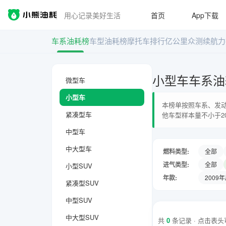
用心记录美好生活
首页
App下载
车系油耗榜
车型油耗榜
摩托车排行
亿公里众测
续航力
小型车车系油
微型车
小型车
本榜单按照车系、发动
紧凑型车
他车型样本量不小于2
中型车
中大型车
燃料类型:
全部
进气类型:
全部
小型SUV
年款:
2009
紧凑型SUV
中型SUV
中大型SUV
共
0
条记录 · 点击表