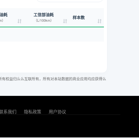
油耗
工信部油耗
样本数
km）
（L/100km）
所有权益归么么互联所有，所有对本站数据的商业应用均应获得么
联系我们
隐私政策
用户协议