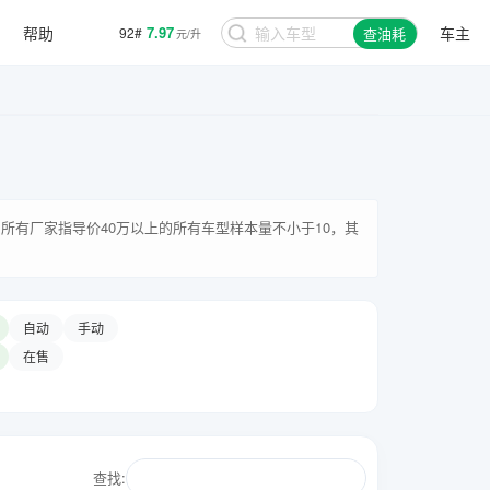
帮助
7.97
车主
92#
查油耗
元/升
所有厂家指导价40万以上的所有车型样本量不小于10，其
自动
手动
在售
查找: