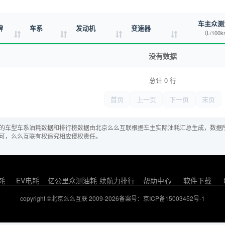
车主众测
牌
车系
发动机
变速器
（L/100
没有数据
总计 0 行
首页
上一页
下一页
末页
的车型车系油耗数据和排行榜数据由北京么么互联根据车主实际油耗汇总生成，数据
可，么么互联有权追究相应侵权责任。
耗
EV电耗
亿公里众测油耗
续航力排行
帮助中心
软件下载
copyright ©北京么么互联 2009-2026
备案号：京ICP备15003452号-1