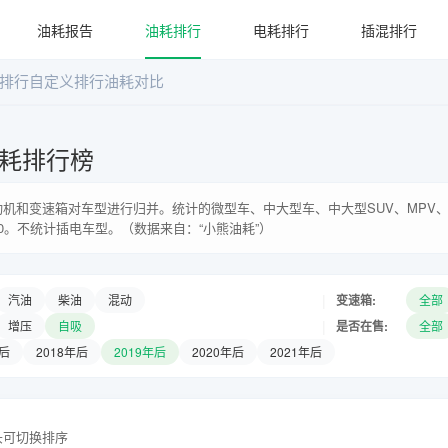
油耗报告
油耗排行
电耗排行
插混排行
排行
自定义排行
油耗对比
耗排行榜
机和变速箱对车型进行归并。统计的微型车、中大型车、中大型SUV、MPV、
0。不统计插电车型。（数据来自：“小熊油耗”）
|
变速箱:
汽油
柴油
混动
全部
|
是否在售:
增压
自吸
全部
年后
2018年后
2019年后
2020年后
2021年后
头可切换排序