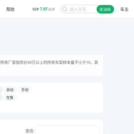
帮助
7.97
车主
92#
查油耗
元/升
所有厂家指导价40万以上的所有车型样本量不小于10，其
自动
手动
在售
查找: