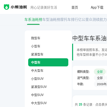
用心记录美好生活
首页
App下载
车系油耗榜
车型油耗榜
摩托车排行
亿公里众测
续航力
中型车车系油
微型车
小型车
本榜单按照车系、发动
紧凑型车
他车型样本量不小于2
中型车
中大型车
燃料类型:
全部
进气类型:
全部
小型SUV
年款:
2009
紧凑型SUV
中型SUV
中大型SUV
共
25
条记录 · 点击表