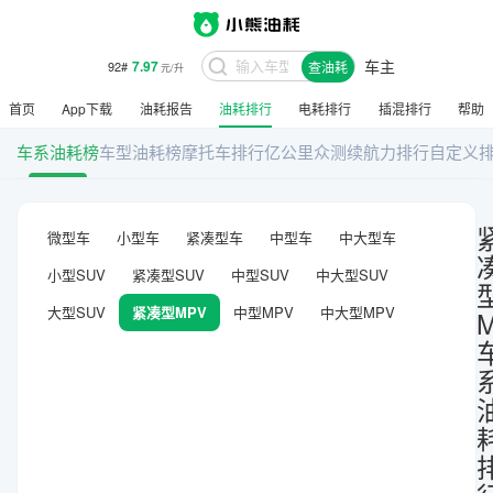
车主
7.97
92#
查油耗
元/升
首页
App下载
油耗报告
油耗排行
电耗排行
插混排行
帮助
车系油耗榜
车型油耗榜
摩托车排行
亿公里众测
续航力排行
自定义
微型车
小型车
紧凑型车
中型车
中大型车
小型SUV
紧凑型SUV
中型SUV
中大型SUV
大型SUV
紧凑型MPV
中型MPV
中大型MPV