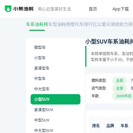
首页
App下载
用心记录美好生活
车系油耗榜
车型油耗榜
摩托车排行
亿公里众测
续航力排
小型SUV车系油耗
微型车
本榜单按照车系、发动机
小型车
型样本量不小于20。不
紧凑型车
中型车
燃料类型:
全部
进气类型:
全部
中大型车
年款:
2009年后
小型SUV
紧凑型SUV
中型SUV
排名
品牌
车系
中大型SUV