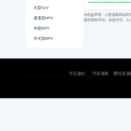
大型SUV
@权益声明：小熊油耗网站的
紧凑型MPV
联的授权许可。未经许可，么
中型MPV
中大型MPV
今日油价
汽车油耗
摩托车油