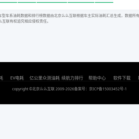
车型车系油耗数据和排行榜数据由北京么么互联根据车主实际油耗汇总生成，数据所
么互联有权追究相应侵权责任。
耗
EV电耗
亿公里众测油耗
续航力排行
帮助中心
软件下载
copyright ©北京么么互联 2009-2026
备案号：京ICP备15003452号-1