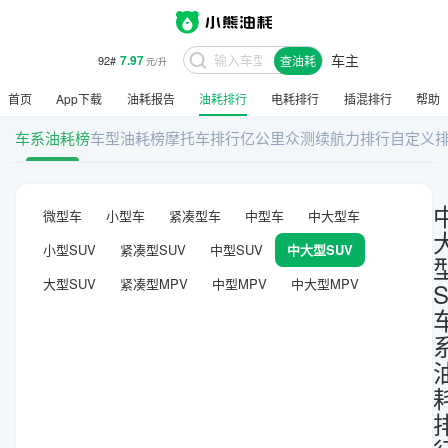
7.97
92#
元/升
车主
查油耗
8.48
95#
元/升
首页
App下载
油耗报告
油耗排行
电耗排行
插混排行
帮助
车系油耗榜
车型油耗榜
摩托车排行
亿公里众测
续航力排行
自定义
微型车
小型车
紧凑型车
中型车
中大型车
小型SUV
紧凑型SUV
中型SUV
中大型SUV
大型SUV
紧凑型MPV
中型MPV
中大型MPV