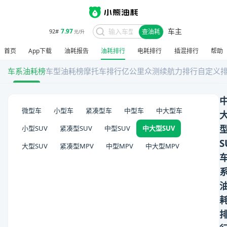
车主
7.97
92#
查油耗
元/升
首页
App下载
油耗报告
油耗排行
电耗排行
插混排行
帮助
车系油耗榜
车型油耗榜
摩托车排行
亿公里众测
续航力排行
自定义
微型车
小型车
紧凑型车
中型车
中大型车
小型SUV
紧凑型SUV
中型SUV
中大型SUV
S
大型SUV
紧凑型MPV
中型MPV
中大型MPV