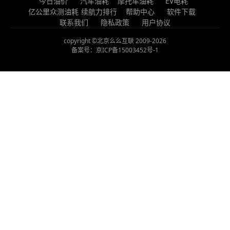
今日油价
汽车油耗
摩托车油耗
EV电耗
亿公里众测油耗
续航力排行
帮助中心
软件下载
联系我们
隐私政策
用户协议
copyright ©北京么么互联 2009-2026
备案号：京ICP备15003452号-1