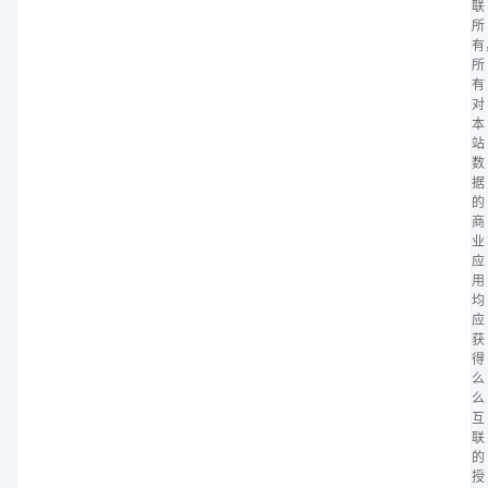
联
所
有
所
有
对
本
站
数
据
的
商
业
应
用
均
应
获
得
么
么
互
联
的
授