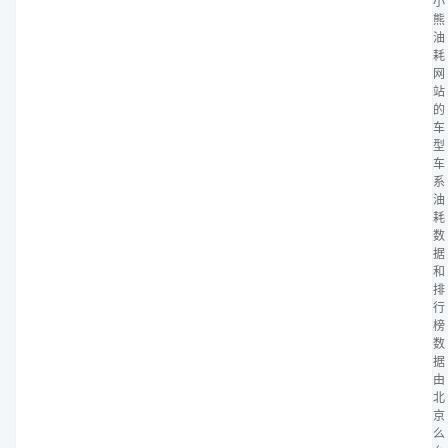
小
熊
油
耗
网
站
的
车
型
车
系
油
耗
数
据
和
排
行
榜
数
据
由
北
京
么