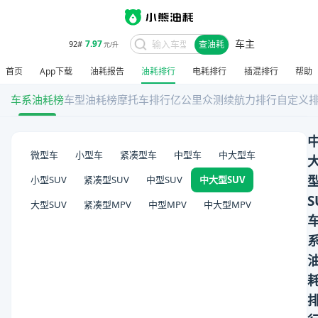
车主
7.97
92#
查油耗
元/升
首页
App下载
油耗报告
油耗排行
电耗排行
插混排行
帮助
车系油耗榜
车型油耗榜
摩托车排行
亿公里众测
续航力排行
自定义
微型车
小型车
紧凑型车
中型车
中大型车
小型SUV
紧凑型SUV
中型SUV
中大型SUV
S
大型SUV
紧凑型MPV
中型MPV
中大型MPV