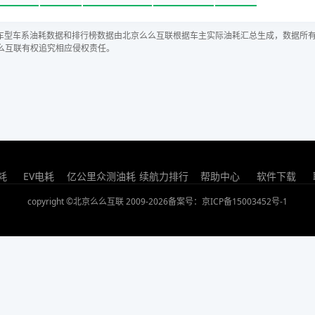
车型车系油耗数据和排行榜数据由北京么么互联根据车主实际油耗汇总生成，数据所
么互联有权追究相应侵权责任。
耗
EV电耗
亿公里众测油耗
续航力排行
帮助中心
软件下载
copyright ©北京么么互联 2009-2026
备案号：京ICP备15003452号-1