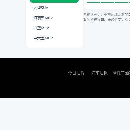
大型SUV
@权益声明：小熊油耗网站的
紧凑型MPV
联的授权许可。未经许可，么
中型MPV
中大型MPV
今日油价
汽车油耗
摩托车油