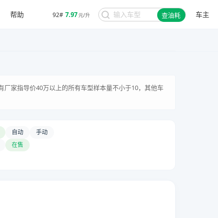
帮助
车主
7.97
92#
查油耗
元/升
有厂家指导价40万以上的所有车型样本量不小于10，其他车
自动
手动
在售