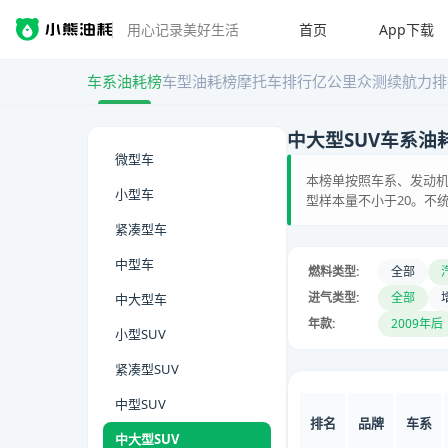
首页
App下载
用心记录美好生活
车系油耗榜
车型油耗榜
摩托车排行
亿公里众测
续航力排
中大型SUV车系油
微型车
本榜单按照车系、发动机
小型车
型样本量不小于20。不
紧凑型车
中型车
燃料类型:
全部
进气类型:
全部
中大型车
年款:
2009年后
小型SUV
紧凑型SUV
中型SUV
排名
品牌
车系
中大型SUV