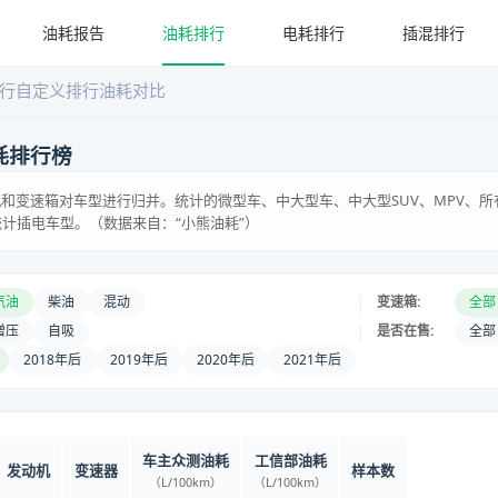
油耗报告
油耗排行
电耗排行
插混排行
行
自定义排行
油耗对比
耗排行榜
和变速箱对车型进行归并。统计的微型车、中大型车、中大型SUV、MPV、所
统计插电车型。（数据来自：“小熊油耗”）
|
汽油
柴油
混动
变速箱:
全部
|
增压
自吸
是否在售:
全部
2018年后
2019年后
2020年后
2021年后
车主众测油耗
工信部油耗
发动机
变速器
样本数
（L/100km）
（L/100km）