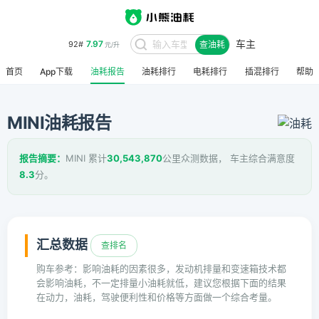
7.97
92#
元/升
车主
查油耗
8.48
95#
元/升
首页
App下载
油耗报告
油耗排行
电耗排行
插混排行
帮助
MINI油耗报告
报告摘要：
MINI 累计
30,543,870
公里众测数据， 车主综合满意度
8.3
分。
汇总数据
查排名
购车参考：影响油耗的因素很多，发动机排量和变速箱技术都
会影响油耗，不一定排量小油耗就低，建议您根据下面的结果
在动力，油耗，驾驶便利性和价格等方面做一个综合考量。