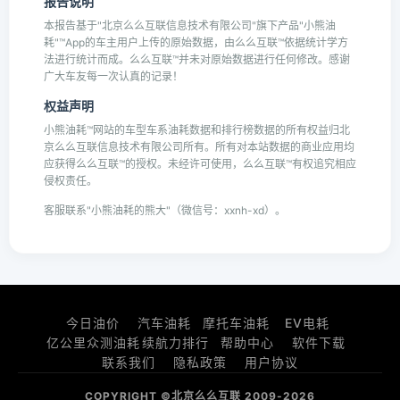
报告说明
本报告基于"北京么么互联信息技术有限公司"旗下产品"小熊油
耗"™App的车主用户上传的原始数据，由么么互联™依据统计学方
法进行统计而成。么么互联™并未对原始数据进行任何修改。感谢
广大车友每一次认真的记录！
权益声明
小熊油耗™网站的车型车系油耗数据和排行榜数据的所有权益归北
京么么互联信息技术有限公司所有。所有对本站数据的商业应用均
应获得么么互联™的授权。未经许可使用，么么互联™有权追究相应
侵权责任。
客服联系"小熊油耗的熊大"（微信号：xxnh-xd）。
今日油价
汽车油耗
摩托车油耗
EV电耗
亿公里众测油耗
续航力排行
帮助中心
软件下载
联系我们
隐私政策
用户协议
COPYRIGHT ©北京么么互联 2009-2026