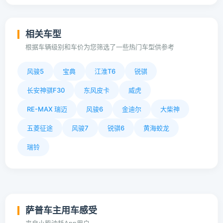
相关车型
根据车辆级别和车价为您筛选了一些热门车型供参考
风骏5
宝典
江淮T6
锐骐
长安神骐F30
东风皮卡
威虎
RE-MAX 瑞迈
风骏6
金迪尔
大柴神
五菱征途
风骏7
锐骐6
黄海蛟龙
瑞铃
萨普车主用车感受