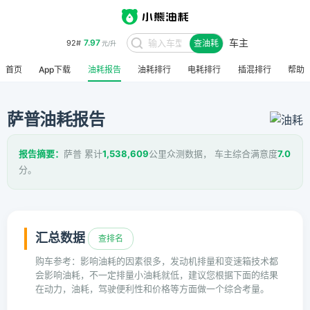
车主
7.97
92#
查油耗
元/升
首页
App下载
油耗报告
油耗排行
电耗排行
插混排行
帮助
萨普油耗报告
报告摘要：
萨普 累计
1,538,609
公里众测数据， 车主综合满意度
7.0
分。
汇总数据
查排名
购车参考：影响油耗的因素很多，发动机排量和变速箱技术都
会影响油耗，不一定排量小油耗就低，建议您根据下面的结果
在动力，油耗，驾驶便利性和价格等方面做一个综合考量。