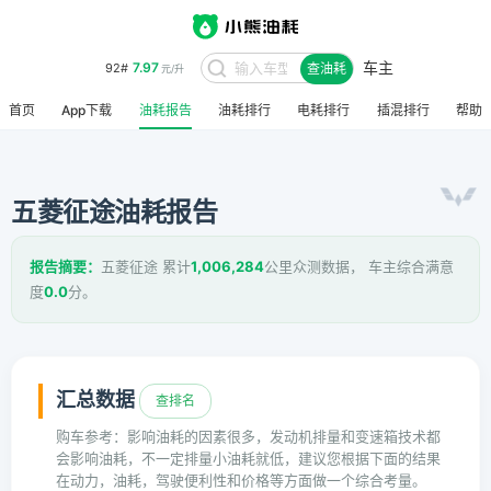
车主
7.97
92#
查油耗
元/升
首页
App下载
油耗报告
油耗排行
电耗排行
插混排行
帮助
五菱征途油耗报告
报告摘要：
五菱征途 累计
1,006,284
公里众测数据， 车主综合满意
度
0.0
分。
汇总数据
查排名
购车参考：影响油耗的因素很多，发动机排量和变速箱技术都
会影响油耗，不一定排量小油耗就低，建议您根据下面的结果
在动力，油耗，驾驶便利性和价格等方面做一个综合考量。