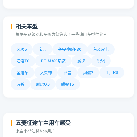
相关车型
根据车辆级别和车价为您筛选了一些热门车型供参考
风骏5
宝典
长安神骐F30
东风皮卡
江淮T6
RE-MAX 瑞迈
威虎
锐骐
金迪尔
大柴神
萨普
风骏7
江淮K5
瑞铃
威虎G3
骐铃T5
五菱征途车主用车感受
来自小熊油耗App用户