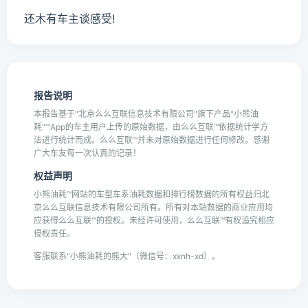
还木有车主谈感受!
报告说明
本报告基于"北京么么互联信息技术有限公司"旗下产品"小熊油
耗"™App的车主用户上传的原始数据，由么么互联™依据统计学方
法进行统计而成。么么互联™并未对原始数据进行任何修改。感谢
广大车友每一次认真的记录！
权益声明
小熊油耗™网站的车型车系油耗数据和排行榜数据的所有权益归北
京么么互联信息技术有限公司所有。所有对本站数据的商业应用均
应获得么么互联™的授权。未经许可使用，么么互联™有权追究相应
侵权责任。
客服联系"小熊油耗的熊大"（微信号：xxnh-xd）。