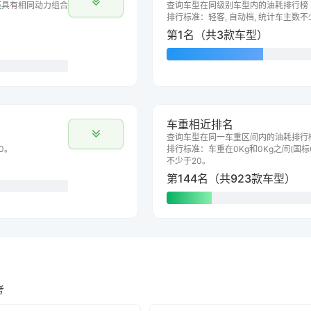
座
具有相同动力组合
查询车型在同级别车型内的油耗排行榜
排行标准：轻客, 自动档, 统计车主数不
第1名（共3款车型）
车重相近排名
查询车型在同一车重区间内的油耗排行
0。
排行标准：车重在0Kg和0Kg之间(国标G
不少于20。
第144名（共923款车型）
考