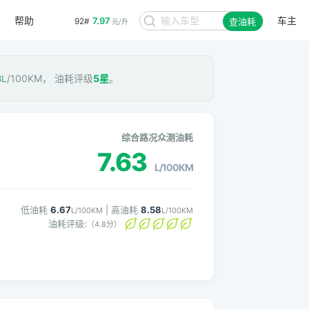
帮助
车主
7.97
92#
查油耗
元/升
3
L/100KM， 油耗评级
5星
。
综合路况众测油耗
7.63
L/100KM
低油耗
6.67
| 高油耗
8.58
L/100KM
L/100KM
油耗评级:
（4.8分）