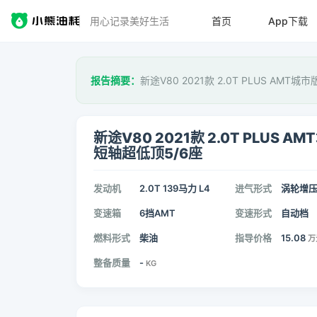
用心记录美好生活
首页
App下载
报告摘要：
新途V80 2021款 2.0T PLUS AM
新途V80 2021款 2.0T PLUS A
短轴超低顶5/6座
发动机
2.0T 139马力 L4
进气形式
涡轮增
变速箱
6挡AMT
变速形式
自动档
燃料形式
柴油
指导价格
15.08
万
整备质量
-
KG