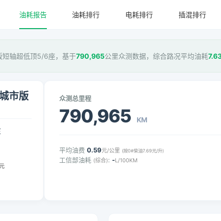
油耗报告
油耗排行
电耗排行
插混排行
T城市版短轴超低顶5/6座，基于
790,965
公里众测数据，综合路况平均油耗
7.6
MT城市版
众测总里程
790,965
KM
压
平均油费
0.59
元/公里
(按0#柴油7.69元/升)
工信部油耗
:
-
(综合)
L/100KM
元