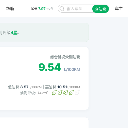
帮助
车主
7.97
92#
查油耗
元/升
油耗评级
4星
。
综合路况众测油耗
9.54
L/100KM
低油耗
8.57
| 高油耗
10.51
L/100KM
L/100KM
油耗评级:
（4.2分）