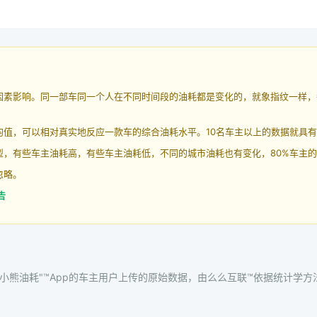
因素影响。同一部车同一个人在不同时间段的油耗都是变化的，就象指纹一样，
均值，可以相对真实地反应一款车的综合油耗水平。10名车主以上的数据就具
，有些车主油耗高，有些车主油耗低，不同的城市油耗也有变化，80%车主的
忽略。
告
"小熊油耗"™App的车主用户上传的原始数据，由么么互联™依据统计学