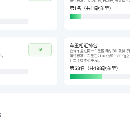
排行标准：大型SUV, 自动档, 统计车
第1名（共11款车型）
车重相近排名
查询车型在同一车重区间内的油耗排行
0。
排行标准：车重在2110Kg和2280Kg之
计车主数不少于20。
第53名（共198款车型）
考