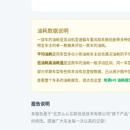
油耗数据说明
一部车的油耗受发动机变速箱车重风阻系数轮胎等多种
特定车主的单一数据来评估一款车的油耗。
平均油耗
是同车型多位小熊油耗车主综合路况油耗的平
低油耗高油耗值
是这款车的油耗一般浮动区间，同一车型
部分早期车型有些样本没有总里程数据，已从统计图中
查看整个车系的油耗报告，请点击这里:
哈弗H5 油耗报
报告说明
本报告基于"北京么么互联信息技术有限公司"旗下产品
何修改。感谢广大车友每一次认真的记录！