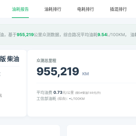
油耗报告
油耗排行
电耗排行
插混排行
 柴油，基于
955,219
公里众测数据，综合路况平均油耗
9.54
L/100KM， 
航版 柴油
众测总里程
955,219
KM
压
平均油费
0.73
元/公里
(按0#柴油7.69元/升)
元
工信部油耗
:
-
(综合)
L/100KM