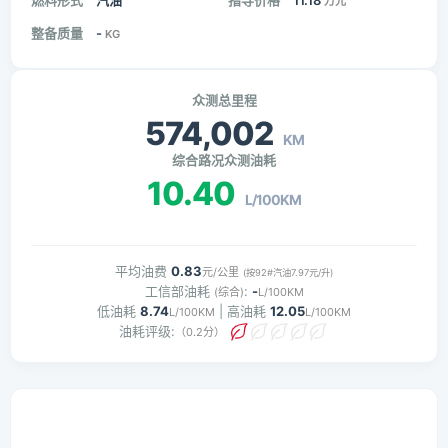
燃料形式
汽油
指导价格
11.18
万元
整备质量
-
KG
众测总里程
574,002
KM
综合路况众测油耗
10.40
L/100KM
平均油费
0.83
元/公里
(按92#汽油7.97元/升)
工信部油耗
:
-
(综合)
L/100KM
低油耗
8.74
| 高油耗
12.05
L/100KM
L/100KM
油耗评级:
（0.2分）