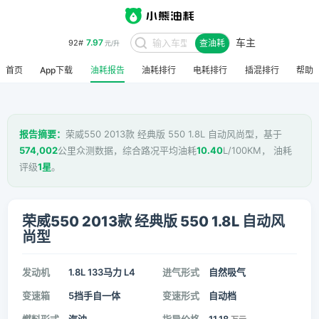
车主
7.97
92#
查油耗
元/升
首页
App下载
油耗报告
油耗排行
电耗排行
插混排行
帮助
报告摘要：
荣威550 2013款 经典版 550 1.8L 自动风尚型，基于
574,002
公里众测数据，综合路况平均油耗
10.40
L/100KM， 油耗
评级
1星
。
荣威550 2013款 经典版 550 1.8L 自动风
尚型
发动机
1.8L 133马力 L4
进气形式
自然吸气
变速箱
5挡手自一体
变速形式
自动档