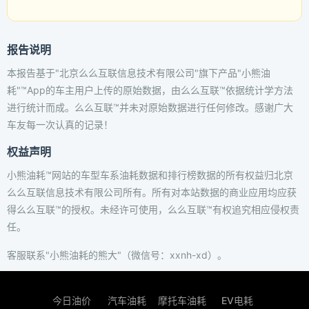
报告说明
本报告基于"北京么么互联信息技术有限公司"旗下产品"小熊油
耗"™App的车主用户上传的原始数据，由么么互联™依据统计学方法
进行统计而成。么么互联™并未对原始数据进行任何修改。感谢广大
车友每一次认真的记录！
权益声明
小熊油耗™网站的车型车系油耗数据和排行榜数据的所有权益归北京
么么互联信息技术有限公司所有。所有对本站数据的商业应用均应获
得么么互联™的授权。未经许可使用，么么互联™有权追究相应侵权责
任。
客服联系"小熊油耗的熊大"（微信号：xxnh-xd）。
今日油价
汽车油耗
摩托车油耗
EV电耗