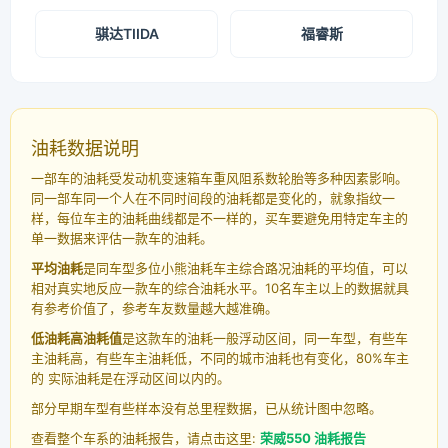
骐达TIIDA
福睿斯
油耗数据说明
一部车的油耗受发动机变速箱车重风阻系数轮胎等多种因素影响。
同一部车同一个人在不同时间段的油耗都是变化的，就象指纹一
样，每位车主的油耗曲线都是不一样的，买车要避免用特定车主的
单一数据来评估一款车的油耗。
平均油耗
是同车型多位小熊油耗车主综合路况油耗的平均值，可以
相对真实地反应一款车的综合油耗水平。10名车主以上的数据就具
有参考价值了，参考车友数量越大越准确。
低油耗高油耗值
是这款车的油耗一般浮动区间，同一车型，有些车
主油耗高，有些车主油耗低，不同的城市油耗也有变化，80%车主
的 实际油耗是在浮动区间以内的。
部分早期车型有些样本没有总里程数据，已从统计图中忽略。
查看整个车系的油耗报告，请点击这里:
荣威550 油耗报告