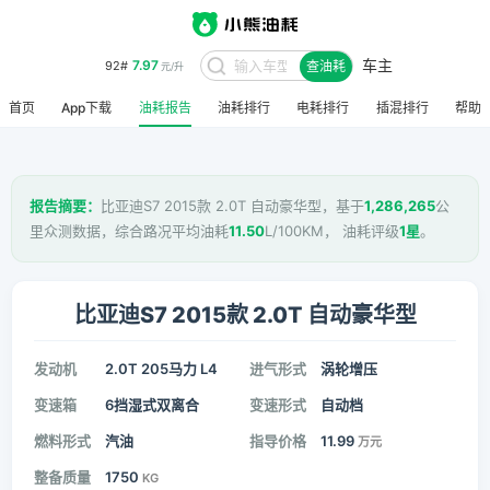
车主
7.97
92#
查油耗
元/升
首页
App下载
油耗报告
油耗排行
电耗排行
插混排行
帮助
报告摘要：
比亚迪S7 2015款 2.0T 自动豪华型，基于
1,286,265
公
里众测数据，综合路况平均油耗
11.50
L/100KM， 油耗评级
1星
。
比亚迪S7 2015款 2.0T 自动豪华型
发动机
2.0T 205马力 L4
进气形式
涡轮增压
变速箱
6挡湿式双离合
变速形式
自动档
燃料形式
汽油
指导价格
11.99
万元
整备质量
1750
KG