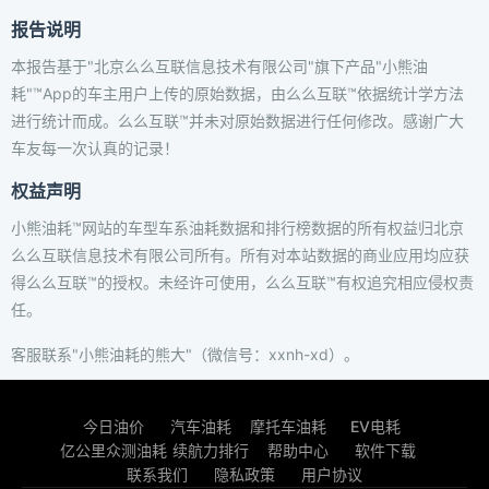
报告说明
本报告基于"北京么么互联信息技术有限公司"旗下产品"小熊油
耗"™App的车主用户上传的原始数据，由么么互联™依据统计学方法
进行统计而成。么么互联™并未对原始数据进行任何修改。感谢广大
车友每一次认真的记录！
权益声明
小熊油耗™网站的车型车系油耗数据和排行榜数据的所有权益归北京
么么互联信息技术有限公司所有。所有对本站数据的商业应用均应获
得么么互联™的授权。未经许可使用，么么互联™有权追究相应侵权责
任。
客服联系"小熊油耗的熊大"（微信号：xxnh-xd）。
今日油价
汽车油耗
摩托车油耗
EV电耗
亿公里众测油耗
续航力排行
帮助中心
软件下载
联系我们
隐私政策
用户协议