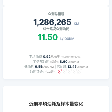
众测总里程
1,286,265
KM
综合路况众测油耗
11.50
L/100KM
平均油费
0.92
元/公里
(按92#汽油7.97元/升)
工信部油耗
:
8.60
(综合)
L/100KM
低油耗
9.55
| 高油耗
13.45
L/100KM
L/100KM
油耗评级:
（0.3分）