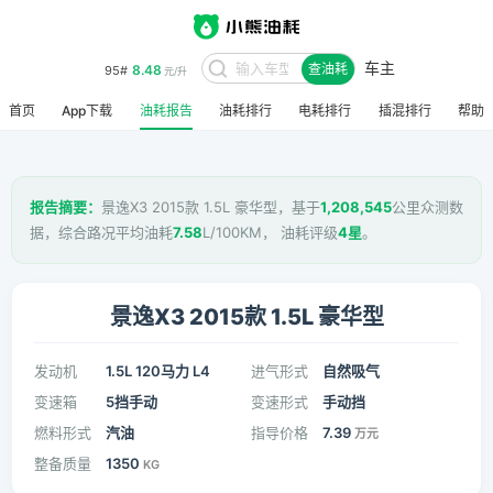
车主
8.48
95#
查油耗
元/升
首页
App下载
油耗报告
油耗排行
电耗排行
插混排行
帮助
报告摘要：
景逸X3 2015款 1.5L 豪华型，基于
1,208,545
公里众测数
据，综合路况平均油耗
7.58
L/100KM， 油耗评级
4星
。
景逸X3 2015款 1.5L 豪华型
发动机
1.5L 120马力 L4
进气形式
自然吸气
变速箱
5挡手动
变速形式
手动挡
燃料形式
汽油
指导价格
7.39
万元
整备质量
1350
KG