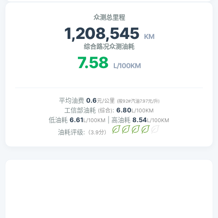
众测总里程
1,208,545
KM
综合路况众测油耗
7.58
L/100KM
平均油费
0.6
元/公里
(按92#汽油7.97元/升)
工信部油耗
:
6.80
(综合)
L/100KM
低油耗
6.61
| 高油耗
8.54
L/100KM
L/100KM
油耗评级:
（3.9分）