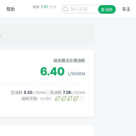
帮助
车主
8.48
95#
查油耗
元/升
。
综合路况众测油耗
6.40
L/100KM
低油耗
5.52
| 高油耗
7.28
L/100KM
L/100KM
油耗评级:
（4.3分）