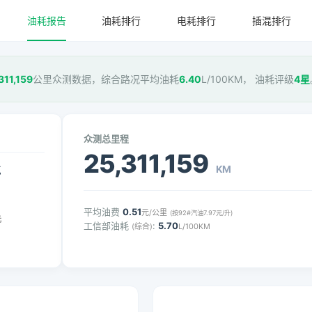
油耗报告
油耗排行
电耗排行
插混排行
311,159
公里众测数据，综合路况平均油耗
6.40
L/100KM， 油耗评级
4星
众测总里程
25,311,159
KM
气
平均油费
0.51
元/公里
(按92#汽油7.97元/升)
元
工信部油耗
:
5.70
(综合)
L/100KM