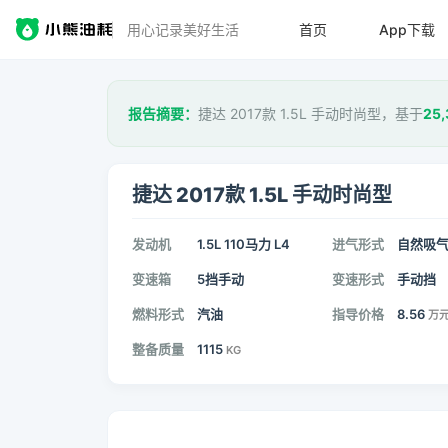
用心记录美好生活
首页
App下载
报告摘要：
捷达 2017款 1.5L 手动时尚型，基于
25,
捷达 2017款 1.5L 手动时尚型
发动机
1.5L 110马力 L4
进气形式
自然吸
变速箱
5挡手动
变速形式
手动挡
燃料形式
汽油
指导价格
8.56
万
整备质量
1115
KG