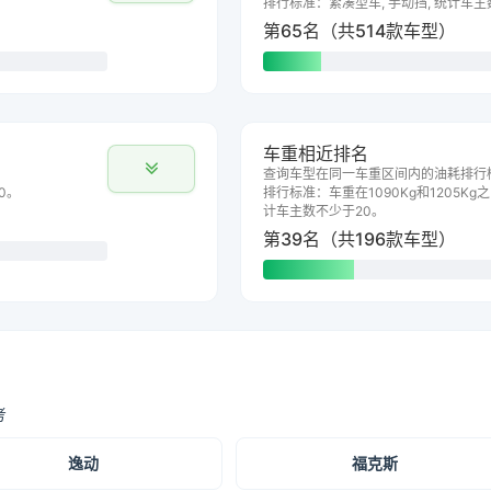
排行标准：紧凑型车, 手动挡, 统计车主
第65名（共514款车型）
车重相近排名
查询车型在同一车重区间内的油耗排行
0。
排行标准：车重在1090Kg和1205Kg之
计车主数不少于20。
第39名（共196款车型）
考
逸动
福克斯