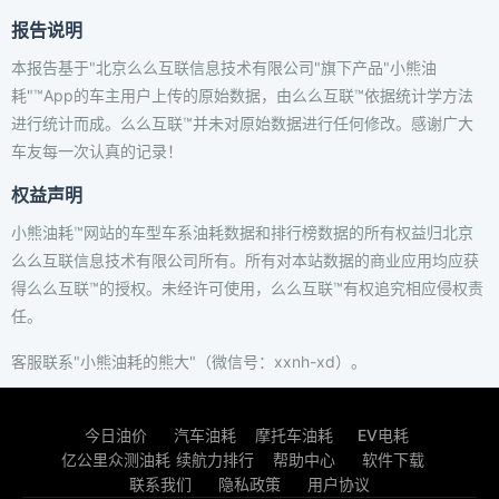
报告说明
本报告基于"北京么么互联信息技术有限公司"旗下产品"小熊油
耗"™App的车主用户上传的原始数据，由么么互联™依据统计学方法
进行统计而成。么么互联™并未对原始数据进行任何修改。感谢广大
车友每一次认真的记录！
权益声明
小熊油耗™网站的车型车系油耗数据和排行榜数据的所有权益归北京
么么互联信息技术有限公司所有。所有对本站数据的商业应用均应获
得么么互联™的授权。未经许可使用，么么互联™有权追究相应侵权责
任。
客服联系"小熊油耗的熊大"（微信号：xxnh-xd）。
今日油价
汽车油耗
摩托车油耗
EV电耗
亿公里众测油耗
续航力排行
帮助中心
软件下载
联系我们
隐私政策
用户协议