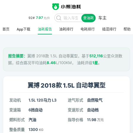
车主
7.97
92#
查油耗
元/升
首页
App下载
油耗报告
油耗排行
电耗排行
插混排行
帮助
报告摘要：
翼搏 2018款 1.5L 自动尊翼型，基于
512,116
公里众测数
据，综合路况平均油耗
8.46
L/100KM， 油耗评级
1星
。
翼搏 2018款 1.5L 自动尊翼型
发动机
1.5L 120马力 L3
进气形式
自然吸气
变速箱
6挡自动
变速形式
自动档
燃料形式
汽油
指导价格
11.98
万元
整备质量
1300
KG