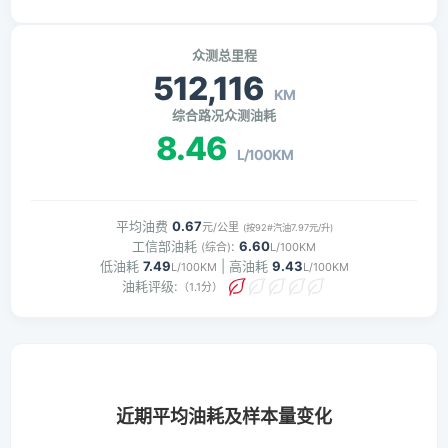
众测总里程
512,116
KM
综合路况众测油耗
8.46
L/100KM
平均油费
0.67
元/公里
(按92#汽油7.97元/升)
工信部油耗
:
6.60
(综合)
L/100KM
低油耗
7.49
| 高油耗
9.43
L/100KM
L/100KM
油耗评级:
（1.1分）