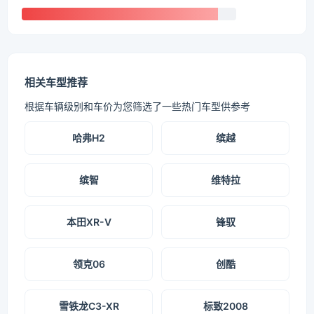
相关车型推荐
根据车辆级别和车价为您筛选了一些热门车型供参考
哈弗H2
缤越
缤智
维特拉
本田XR-V
锋驭
领克06
创酷
雪铁龙C3-XR
标致2008