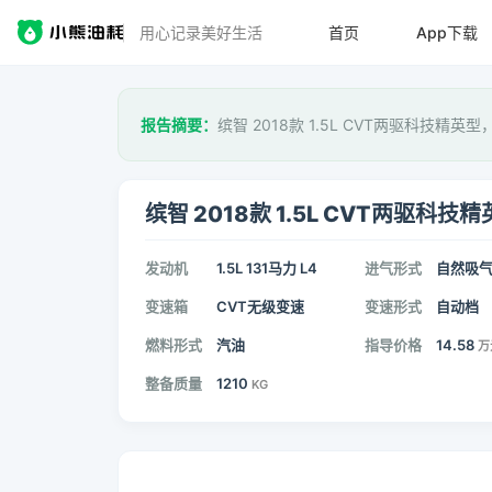
用心记录美好生活
首页
App下载
报告摘要：
缤智 2018款 1.5L CVT两驱科技精英
缤智 2018款 1.5L CVT两驱科技
发动机
1.5L 131马力 L4
进气形式
自然吸
变速箱
CVT无级变速
变速形式
自动档
燃料形式
汽油
指导价格
14.58
万
整备质量
1210
KG