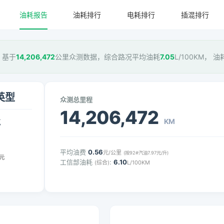
油耗报告
油耗排行
电耗排行
插混排行
型，基于
14,206,472
公里众测数据，综合路况平均油耗
7.05
L/100KM， 
精英型
众测总里程
14,206,472
KM
气
平均油费
0.56
元/公里
(按92#汽油7.97元/升)
元
工信部油耗
:
6.10
(综合)
L/100KM