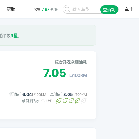
帮助
车主
7.97
92#
查油耗
元/升
油耗评级
4星
。
综合路况众测油耗
7.05
L/100KM
低油耗
6.04
| 高油耗
8.05
L/100KM
L/100KM
油耗评级:
（3.8分）