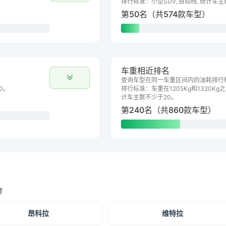
排行标准：小型SUV, 自动档, 统计车
第50名（共574款车型）
车重相近排名
查询车型在同一车重区间内的油耗排行
0。
排行标准：车重在1205Kg和1320Kg之
计车主数不少于20。
第240名（共860款车型）
考
昂科拉
维特拉