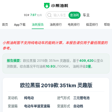
车主
7.97
92#
查油耗
元/升
首页
App下载
油耗报告
油耗排行
电耗排行
插混排行
帮助
小熊油耗暂不支持纯电动车的能耗计算，本报告请仅用于最低限度的
参考。
报告摘要：
欧拉黑猫 2019款 351km 灵趣版，基于
409,420
公里众
测数据，综合路况平均油耗
10.93
L/100KM， 油耗评级
2星
。
欧拉黑猫 2019款 351km 灵趣版
发动机
纯电动
进气形式
三元锂电池
变速箱
电动车单速变速箱
变速形式
自动档