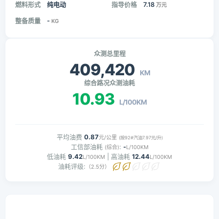
燃料形式
纯电动
指导价格
7.18
万元
整备质量
-
KG
众测总里程
409,420
KM
综合路况众测油耗
10.93
L/100KM
平均油费
0.87
元/公里
(按92#汽油7.97元/升)
工信部油耗
:
-
(综合)
L/100KM
低油耗
9.42
| 高油耗
12.44
L/100KM
L/100KM
油耗评级:
（2.5分）