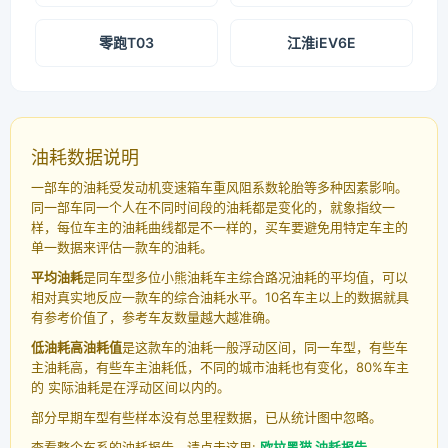
零跑T03
江淮iEV6E
油耗数据说明
一部车的油耗受发动机变速箱车重风阻系数轮胎等多种因素影响。
同一部车同一个人在不同时间段的油耗都是变化的，就象指纹一
样，每位车主的油耗曲线都是不一样的，买车要避免用特定车主的
单一数据来评估一款车的油耗。
平均油耗
是同车型多位小熊油耗车主综合路况油耗的平均值，可以
相对真实地反应一款车的综合油耗水平。10名车主以上的数据就具
有参考价值了，参考车友数量越大越准确。
低油耗高油耗值
是这款车的油耗一般浮动区间，同一车型，有些车
主油耗高，有些车主油耗低，不同的城市油耗也有变化，80%车主
的 实际油耗是在浮动区间以内的。
部分早期车型有些样本没有总里程数据，已从统计图中忽略。
查看整个车系的油耗报告，请点击这里:
欧拉黑猫 油耗报告