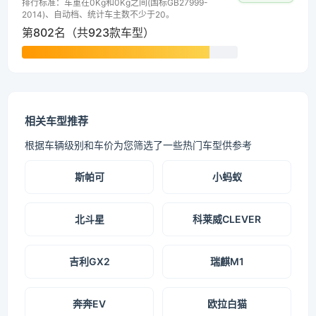
排行标准：车重在0Kg和0Kg之间(国标GB27999-
2014)、自动档、统计车主数不少于20。
第802名（共923款车型）
相关车型推荐
根据车辆级别和车价为您筛选了一些热门车型供参考
斯帕可
小蚂蚁
北斗星
科莱威CLEVER
吉利GX2
瑞麒M1
奔奔EV
欧拉白猫