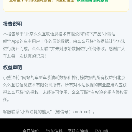
报告说明
本报告基于"北京么么互联信息技术有限公司"旗下产品"小熊油
耗"™App的车主用户上传的原始数据，由么么互联™依据统计学方法
进行统计而成。么么互联™并未对原始数据进行任何修改。感谢广大
车友每一次认真的记录！
权益声明
小熊油耗™网站的车型车系油耗数据和排行榜数据的所有权益归北京
么么互联信息技术有限公司所有。所有对本站数据的商业应用均应获
得么么互联™的授权。未经许可使用，么么互联™有权追究相应侵权责
任。
客服联系"小熊油耗的熊大"（微信号：xxnh-xd）。
今日油价
汽车油耗
摩托车油耗
EV电耗