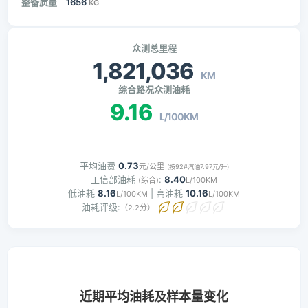
整备质量
1656
KG
众测总里程
1,821,036
KM
综合路况众测油耗
9.16
L/100KM
平均油费
0.73
元/公里
(按92#汽油7.97元/升)
工信部油耗
:
8.40
(综合)
L/100KM
低油耗
8.16
| 高油耗
10.16
L/100KM
L/100KM
油耗评级:
（2.2分）