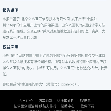
报告说明
本报告基于"北京么么互联信息技术有限公司"旗下产品"小熊油
耗"™App的车主用户上传的原始数据，由么么互联™依据统计学方法
进行统计而成。么么互联™并未对原始数据进行任何修改。感谢广大
车友每一次认真的记录！
权益声明
小熊油耗™网站的车型车系油耗数据和排行榜数据的所有权益归北京
么么互联信息技术有限公司所有。所有对本站数据的商业应用均应获
得么么互联™的授权。未经许可使用，么么互联™有权追究相应侵权责
任。
客服联系"小熊油耗的熊大"（微信号：xxnh-xd）。
今日油价
汽车油耗
摩托车油耗
EV电耗
亿公里众测油耗
续航力排行
帮助中心
软件下载