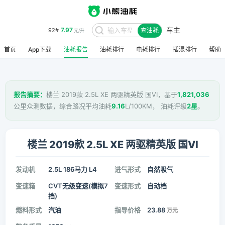
车主
7.97
92#
查油耗
元/升
首页
App下载
油耗报告
油耗排行
电耗排行
插混排行
帮助
报告摘要：
楼兰 2019款 2.5L XE 两驱精英版 国VI，基于
1,821,036
公里众测数据，综合路况平均油耗
9.16
L/100KM， 油耗评级
2星
。
楼兰 2019款 2.5L XE 两驱精英版 国VI
发动机
2.5L 186马力 L4
进气形式
自然吸气
变速箱
CVT无级变速(模拟7
变速形式
自动档
挡)
燃料形式
汽油
指导价格
23.88
万元