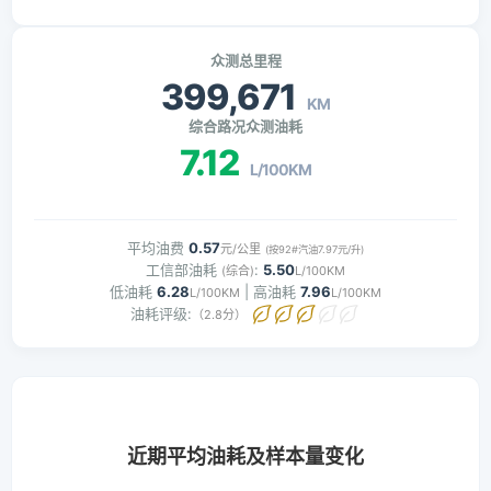
众测总里程
399,671
KM
综合路况众测油耗
7.12
L/100KM
平均油费
0.57
元/公里
(按92#汽油7.97元/升)
工信部油耗
:
5.50
(综合)
L/100KM
低油耗
6.28
| 高油耗
7.96
L/100KM
L/100KM
油耗评级:
（2.8分）