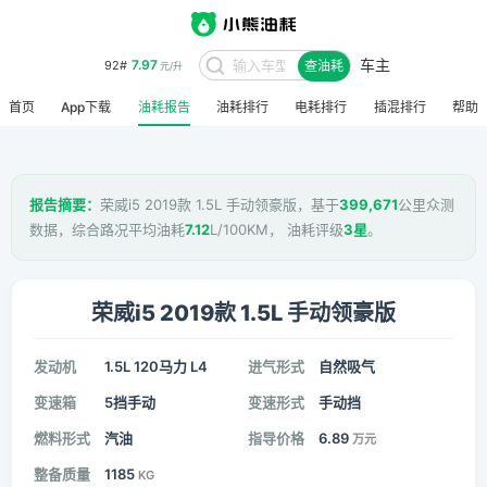
7.97
92#
元/升
车主
查油耗
8.48
95#
元/升
首页
App下载
油耗报告
油耗排行
电耗排行
插混排行
帮助
报告摘要：
荣威i5 2019款 1.5L 手动领豪版，基于
399,671
公里众测
数据，综合路况平均油耗
7.12
L/100KM， 油耗评级
3星
。
荣威i5 2019款 1.5L 手动领豪版
发动机
1.5L 120马力 L4
进气形式
自然吸气
变速箱
5挡手动
变速形式
手动挡
燃料形式
汽油
指导价格
6.89
万元
整备质量
1185
KG