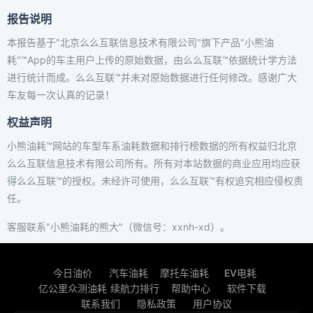
报告说明
本报告基于"北京么么互联信息技术有限公司"旗下产品"小熊油
耗"™App的车主用户上传的原始数据，由么么互联™依据统计学方法
进行统计而成。么么互联™并未对原始数据进行任何修改。感谢广大
车友每一次认真的记录！
权益声明
小熊油耗™网站的车型车系油耗数据和排行榜数据的所有权益归北京
么么互联信息技术有限公司所有。所有对本站数据的商业应用均应获
得么么互联™的授权。未经许可使用，么么互联™有权追究相应侵权责
任。
客服联系"小熊油耗的熊大"（微信号：xxnh-xd）。
今日油价
汽车油耗
摩托车油耗
EV电耗
亿公里众测油耗
续航力排行
帮助中心
软件下载
联系我们
隐私政策
用户协议