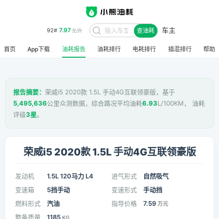
车主
8.48
95#
查油耗
元/升
首页
App下载
油耗报告
油耗排行
电耗排行
插混排行
帮助
报告摘要：
荣威i5 2020款 1.5L 手动4G互联领豪版，基于
5,495,636
公里众测数据，综合路况平均油耗
6.93
L/100KM， 油耗
评级
3星
。
荣威i5 2020款 1.5L 手动4G互联领豪版
发动机
1.5L 120马力 L4
进气形式
自然吸气
变速箱
5挡手动
变速形式
手动挡
燃料形式
汽油
指导价格
7.59
万元
整备质量
1185
KG