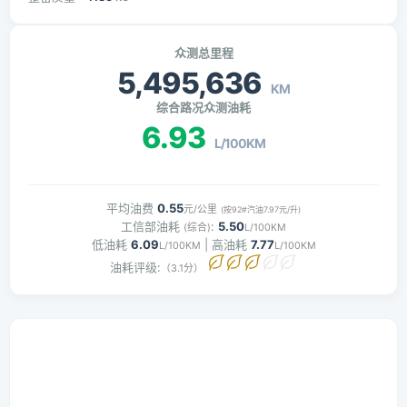
众测总里程
5,495,636
KM
综合路况众测油耗
6.93
L/100KM
平均油费
0.55
元/公里
(按92#汽油7.97元/升)
工信部油耗
:
5.50
(综合)
L/100KM
低油耗
6.09
| 高油耗
7.77
L/100KM
L/100KM
油耗评级:
（3.1分）