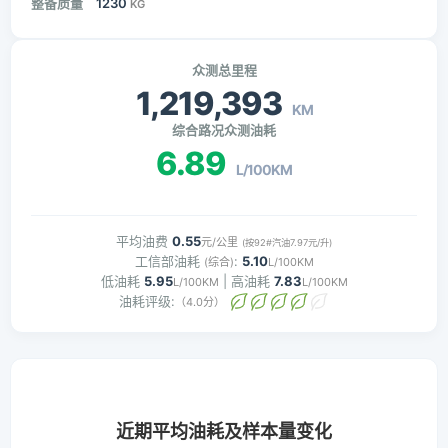
整备质量
1230
KG
众测总里程
1,219,393
KM
综合路况众测油耗
6.89
L/100KM
平均油费
0.55
元/公里
(按92#汽油7.97元/升)
工信部油耗
:
5.10
(综合)
L/100KM
低油耗
5.95
| 高油耗
7.83
L/100KM
L/100KM
油耗评级:
（4.0分）