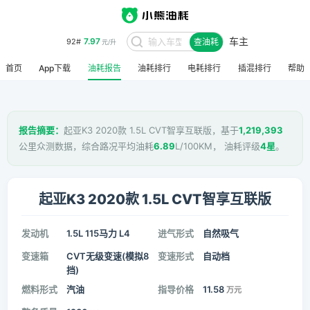
车主
7.97
92#
查油耗
元/升
首页
App下载
油耗报告
油耗排行
电耗排行
插混排行
帮助
报告摘要：
起亚K3 2020款 1.5L CVT智享互联版，基于
1,219,393
公里众测数据，综合路况平均油耗
6.89
L/100KM， 油耗评级
4星
。
起亚K3 2020款 1.5L CVT智享互联版
发动机
1.5L 115马力 L4
进气形式
自然吸气
变速箱
CVT无级变速(模拟8
变速形式
自动档
挡)
燃料形式
汽油
指导价格
11.58
万元