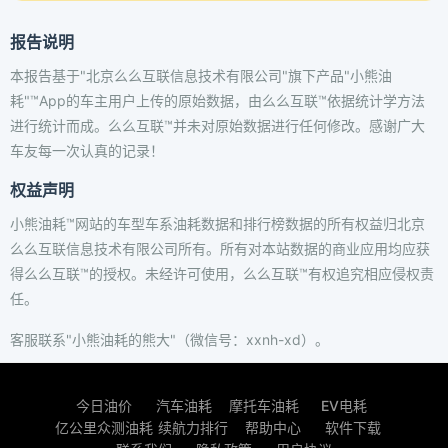
报告说明
本报告基于"北京么么互联信息技术有限公司"旗下产品"小熊油
耗"™App的车主用户上传的原始数据，由么么互联™依据统计学方法
进行统计而成。么么互联™并未对原始数据进行任何修改。感谢广大
车友每一次认真的记录！
权益声明
小熊油耗™网站的车型车系油耗数据和排行榜数据的所有权益归北京
么么互联信息技术有限公司所有。所有对本站数据的商业应用均应获
得么么互联™的授权。未经许可使用，么么互联™有权追究相应侵权责
任。
客服联系"小熊油耗的熊大"（微信号：xxnh-xd）。
今日油价
汽车油耗
摩托车油耗
EV电耗
亿公里众测油耗
续航力排行
帮助中心
软件下载