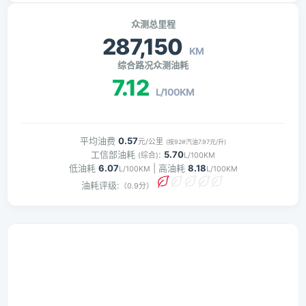
众测总里程
287,150
KM
综合路况众测油耗
7.12
L/100KM
平均油费
0.57
元/公里
(按92#汽油7.97元/升)
工信部油耗
:
5.70
(综合)
L/100KM
低油耗
6.07
| 高油耗
8.18
L/100KM
L/100KM
油耗评级:
（0.9分）