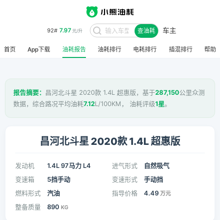
7.97
92#
元/升
车主
查油耗
8.48
95#
元/升
首页
App下载
油耗报告
油耗排行
电耗排行
插混排行
帮助
报告摘要：
昌河北斗星 2020款 1.4L 超惠版，基于
287,150
公里众测
数据，综合路况平均油耗
7.12
L/100KM， 油耗评级
1星
。
昌河北斗星 2020款 1.4L 超惠版
发动机
1.4L 97马力 L4
进气形式
自然吸气
变速箱
5挡手动
变速形式
手动挡
燃料形式
汽油
指导价格
4.49
万元
整备质量
890
KG