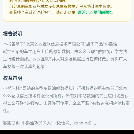
的 实际油耗是在浮动区间以内的。
部分早期车型有些样本没有总里程数据，已从统计图中忽略。
查看整个车系的油耗报告，请点击这里:
昌河北斗星 油耗报告
报告说明
本报告基于"北京么么互联信息技术有限公司"旗下产品"小熊油
耗"™App的车主用户上传的原始数据，由么么互联™依据统计学方法
进行统计而成。么么互联™并未对原始数据进行任何修改。感谢广大
车友每一次认真的记录！
权益声明
小熊油耗™网站的车型车系油耗数据和排行榜数据的所有权益归北京
么么互联信息技术有限公司所有。所有对本站数据的商业应用均应获
得么么互联™的授权。未经许可使用，么么互联™有权追究相应侵权责
任。
客服联系"小熊油耗的熊大"（微信号：xxnh-xd）。