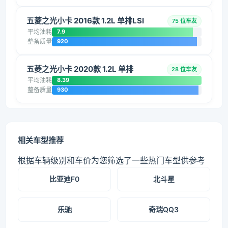
五菱之光小卡 2016款 1.2L 单排LSI
75 位车友
平均油耗
7.9
整备质量
920
五菱之光小卡 2020款 1.2L 单排
28 位车友
平均油耗
8.39
整备质量
930
相关车型推荐
根据车辆级别和车价为您筛选了一些热门车型供参考
比亚迪F0
北斗星
乐驰
奇瑞QQ3