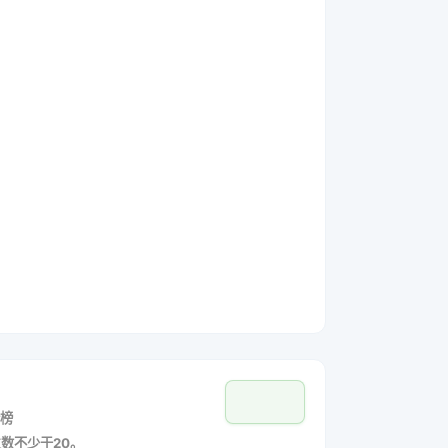
榜
主数不少于20。