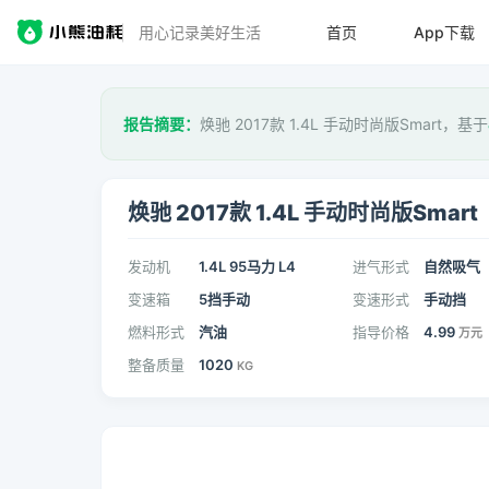
用心记录美好生活
首页
App下载
报告摘要：
焕驰 2017款 1.4L 手动时尚版Smart，基于
焕驰 2017款 1.4L 手动时尚版Smart
发动机
1.4L 95马力 L4
进气形式
自然吸气
变速箱
5挡手动
变速形式
手动挡
燃料形式
汽油
指导价格
4.99
万元
整备质量
1020
KG