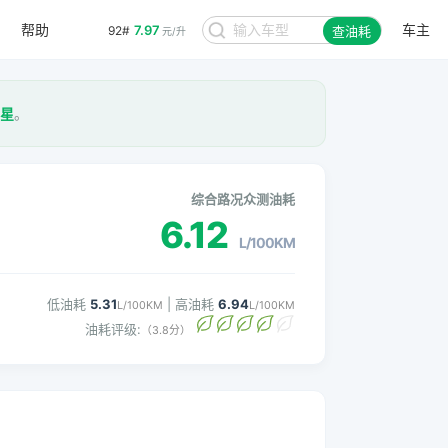
帮助
车主
7.97
92#
查油耗
元/升
4星
。
综合路况众测油耗
6.12
L/100KM
低油耗
5.31
| 高油耗
6.94
L/100KM
L/100KM
油耗评级:
（3.8分）