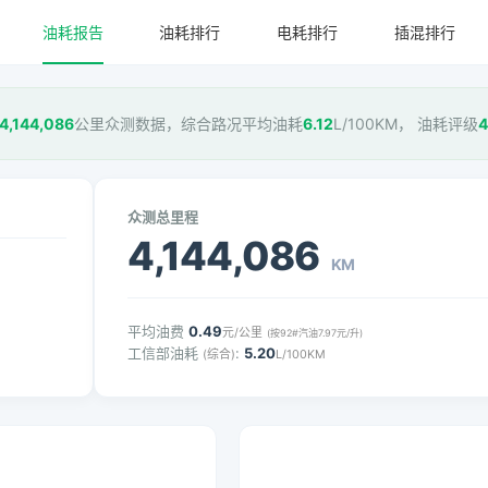
油耗报告
油耗排行
电耗排行
插混排行
4,144,086
公里众测数据，综合路况平均油耗
6.12
L/100KM， 油耗评级
众测总里程
4,144,086
KM
平均油费
0.49
元/公里
(按92#汽油7.97元/升)
工信部油耗
:
5.20
(综合)
L/100KM