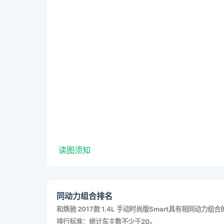
读图须知
同动力组合排名
和
焕驰 2017款 1.4L 手动时尚版Smart
具有相同动力组合
排行标准：统计车主数不少于20。