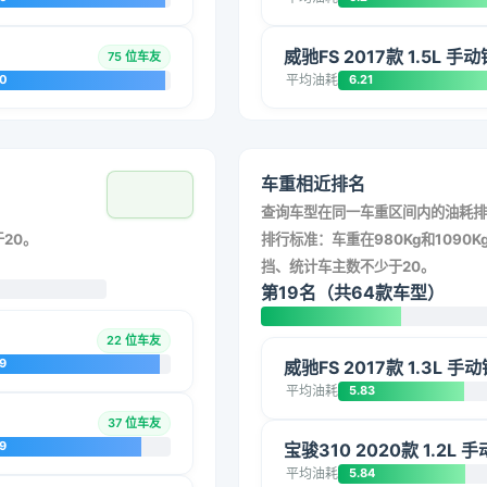
威驰FS 2017款 1.5L 手
75 位车友
20
平均油耗
6.21
车重相近排名
查询车型在同一车重区间内的油耗排
20。
排行标准：车重在980Kg和1090Kg
挡、统计车主数不少于20。
第19名（共64款车型）
22 位车友
9
威驰FS 2017款 1.3L 手
平均油耗
5.83
37 位车友
9
宝骏310 2020款 1.2L
平均油耗
5.84