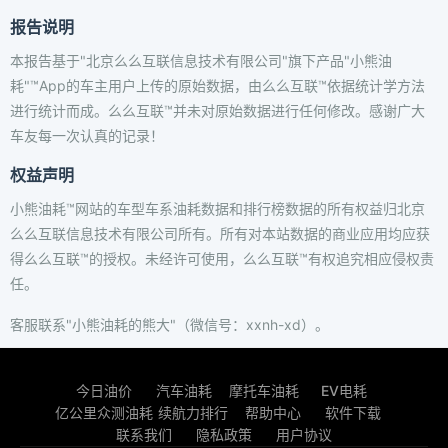
报告说明
本报告基于"北京么么互联信息技术有限公司"旗下产品"小熊油
耗"™App的车主用户上传的原始数据，由么么互联™依据统计学方法
进行统计而成。么么互联™并未对原始数据进行任何修改。感谢广大
车友每一次认真的记录！
权益声明
小熊油耗™网站的车型车系油耗数据和排行榜数据的所有权益归北京
么么互联信息技术有限公司所有。所有对本站数据的商业应用均应获
得么么互联™的授权。未经许可使用，么么互联™有权追究相应侵权责
任。
客服联系"小熊油耗的熊大"（微信号：xxnh-xd）。
今日油价
汽车油耗
摩托车油耗
EV电耗
亿公里众测油耗
续航力排行
帮助中心
软件下载
联系我们
隐私政策
用户协议