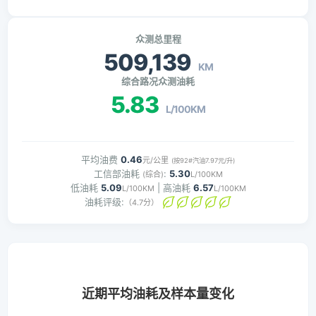
众测总里程
509,139
KM
综合路况众测油耗
5.83
L/100KM
平均油费
0.46
元/公里
(按92#汽油7.97元/升)
工信部油耗
:
5.30
(综合)
L/100KM
低油耗
5.09
| 高油耗
6.57
L/100KM
L/100KM
油耗评级:
（4.7分）