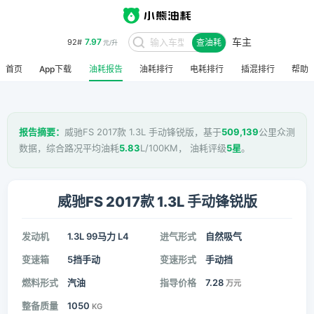
7.97
92#
元/升
车主
查油耗
8.48
95#
元/升
首页
App下载
油耗报告
油耗排行
电耗排行
插混排行
帮助
报告摘要：
威驰FS 2017款 1.3L 手动锋锐版，基于
509,139
公里众测
数据，综合路况平均油耗
5.83
L/100KM， 油耗评级
5星
。
威驰FS 2017款 1.3L 手动锋锐版
发动机
1.3L 99马力 L4
进气形式
自然吸气
变速箱
5挡手动
变速形式
手动挡
燃料形式
汽油
指导价格
7.28
万元
整备质量
1050
KG