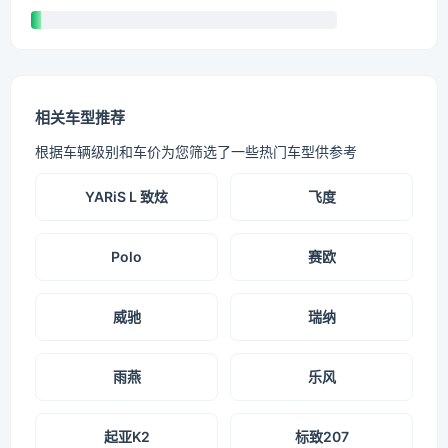
相关车型推荐
根据车辆级别和车价为您筛选了一些热门车型供参考
YARiS L 致炫
飞度
Polo
赛欧
威驰
瑞纳
雨燕
乐风
起亚K2
标致207