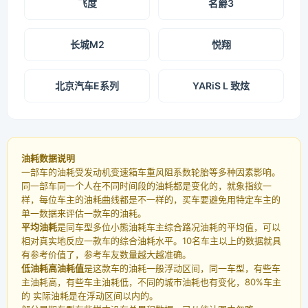
飞度
名爵3
长城M2
悦翔
北京汽车E系列
YARiS L 致炫
油耗数据说明
一部车的油耗受发动机变速箱车重风阻系数轮胎等多种因素影响。
同一部车同一个人在不同时间段的油耗都是变化的，就象指纹一
样，每位车主的油耗曲线都是不一样的，买车要避免用特定车主的
单一数据来评估一款车的油耗。
平均油耗
是同车型多位小熊油耗车主综合路况油耗的平均值，可以
相对真实地反应一款车的综合油耗水平。10名车主以上的数据就具
有参考价值了，参考车友数量越大越准确。
低油耗高油耗值
是这款车的油耗一般浮动区间，同一车型，有些车
主油耗高，有些车主油耗低，不同的城市油耗也有变化，80%车主
的 实际油耗是在浮动区间以内的。