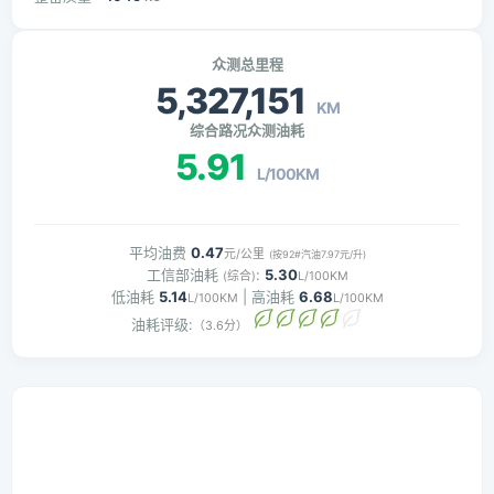
众测总里程
5,327,151
KM
综合路况众测油耗
5.91
L/100KM
平均油费
0.47
元/公里
(按92#汽油7.97元/升)
工信部油耗
:
5.30
(综合)
L/100KM
低油耗
5.14
| 高油耗
6.68
L/100KM
L/100KM
油耗评级:
（3.6分）