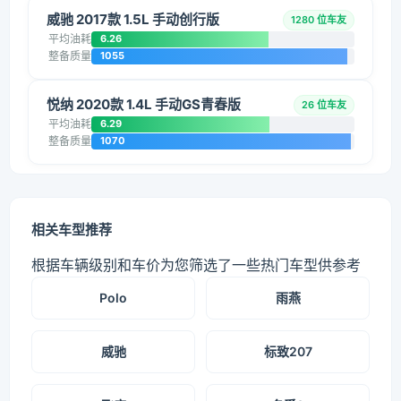
威驰 2017款 1.5L 手动创行版
1280 位车友
平均油耗
6.26
整备质量
1055
悦纳 2020款 1.4L 手动GS青春版
26 位车友
平均油耗
6.29
整备质量
1070
相关车型推荐
根据车辆级别和车价为您筛选了一些热门车型供参考
Polo
雨燕
威驰
标致207