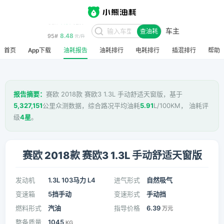
车主
8.48
95#
查油耗
元/升
首页
App下载
油耗报告
油耗排行
电耗排行
插混排行
帮助
报告摘要：
赛欧 2018款 赛欧3 1.3L 手动舒适天窗版，基于
5,327,151
公里众测数据，综合路况平均油耗
5.91
L/100KM， 油耗评
级
4星
。
赛欧 2018款 赛欧3 1.3L 手动舒适天窗版
发动机
1.3L 103马力 L4
进气形式
自然吸气
变速箱
5挡手动
变速形式
手动挡
燃料形式
汽油
指导价格
6.39
万元
整备质量
1045
KG