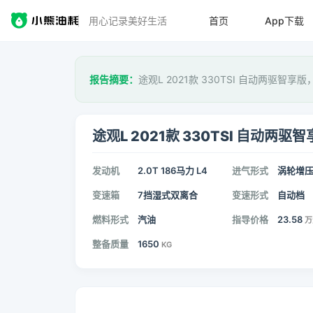
用心记录美好生活
首页
App下载
报告摘要：
途观L 2021款 330TSI 自动两驱智享
途观L 2021款 330TSI 自动两驱
发动机
2.0T 186马力 L4
进气形式
涡轮增
变速箱
7挡湿式双离合
变速形式
自动档
燃料形式
汽油
指导价格
23.58
万
整备质量
1650
KG