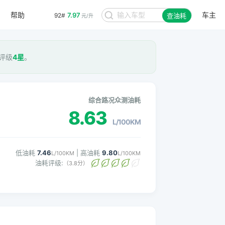
帮助
车主
7.97
92#
查油耗
元/升
耗评级
4星
。
综合路况众测油耗
8.63
L/100KM
低油耗
7.46
| 高油耗
9.80
L/100KM
L/100KM
油耗评级:
（3.8分）