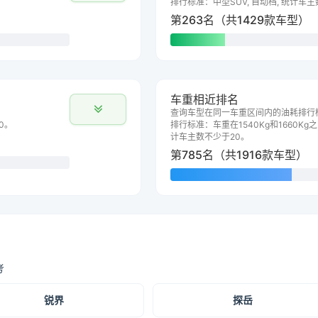
排行标准：中型SUV, 自动档, 统计车
第263名（共1429款车型）
车重相近排名
查询车型在同一车重区间内的油耗排行
0。
排行标准：车重在1540Kg和1660Kg之
计车主数不少于20。
第785名（共1916款车型）
考
锐界
探岳