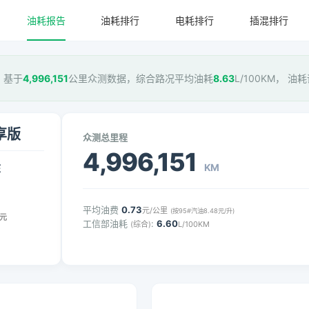
油耗报告
油耗排行
电耗排行
插混排行
版，基于
4,996,151
公里众测数据，综合路况平均油耗
8.63
L/100KM， 油
智享版
众测总里程
4,996,151
KM
压
平均油费
0.73
元/公里
(按95#汽油8.48元/升)
元
工信部油耗
:
6.60
(综合)
L/100KM