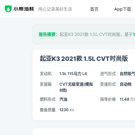
用心记录美好生活
首页
App下载
报告摘要：
起亚K3 2021款 1.5L CVT时尚版，基于
起亚K3 2021款 1.5L CVT时尚版
发动机
1.5L 115马力 L4
进气形式
自然吸
变速箱
CVT无级变速(模拟
变速形式
自动档
8挡)
燃料形式
汽油
指导价格
11.48
万
整备质量
1230
KG