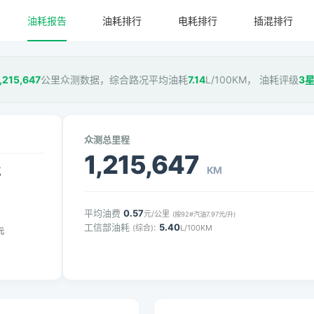
油耗报告
油耗排行
电耗排行
插混排行
1,215,647
公里众测数据，综合路况平均油耗
7.14
L/100KM， 油耗评级
3
众测总里程
1,215,647
KM
气
平均油费
0.57
元/公里
(按92#汽油7.97元/升)
工信部油耗
:
5.40
(综合)
L/100KM
元