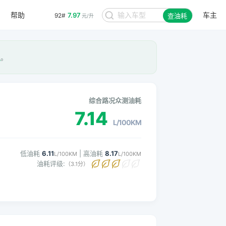
帮助
车主
7.97
92#
查油耗
元/升
星
。
综合路况众测油耗
7.14
L/100KM
低油耗
6.11
| 高油耗
8.17
L/100KM
L/100KM
油耗评级:
（3.1分）