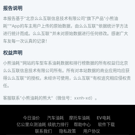
报告说明
本报告基于"北京么么互联信息技术有限公司"旗下产品"小熊油
耗"™App的车主用户上传的原始数据，由么么互联™依据统计学方法
进行统计而成。么么互联™并未对原始数据进行任何修改。感谢广大
车友每一次认真的记录！
权益声明
小熊油耗™网站的车型车系油耗数据和排行榜数据的所有权益归北京
么么互联信息技术有限公司所有。所有对本站数据的商业应用均应获
得么么互联™的授权。未经许可使用，么么互联™有权追究相应侵权责
任。
客服联系"小熊油耗的熊大"（微信号：xxnh-xd）。
今日油价
汽车油耗
摩托车油耗
EV电耗
亿公里众测油耗
续航力排行
帮助中心
软件下载
联系我们
隐私政策
用户协议