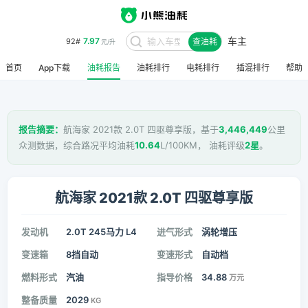
车主
7.97
92#
查油耗
元/升
首页
App下载
油耗报告
油耗排行
电耗排行
插混排行
帮助
报告摘要：
航海家 2021款 2.0T 四驱尊享版，基于
3,446,449
公里
众测数据，综合路况平均油耗
10.64
L/100KM， 油耗评级
2星
。
航海家 2021款 2.0T 四驱尊享版
发动机
2.0T 245马力 L4
进气形式
涡轮增压
变速箱
8挡自动
变速形式
自动档
燃料形式
汽油
指导价格
34.88
万元
整备质量
2029
KG