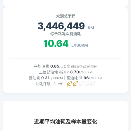
众测总里程
3,446,449
KM
综合路况众测油耗
10.64
L/100KM
平均油费
0.85
元/公里
(按92#汽油7.97元/升)
工信部油耗
:
8.70
(综合)
L/100KM
低油耗
9.31
| 高油耗
11.96
L/100KM
L/100KM
油耗评级:
（1.7分）