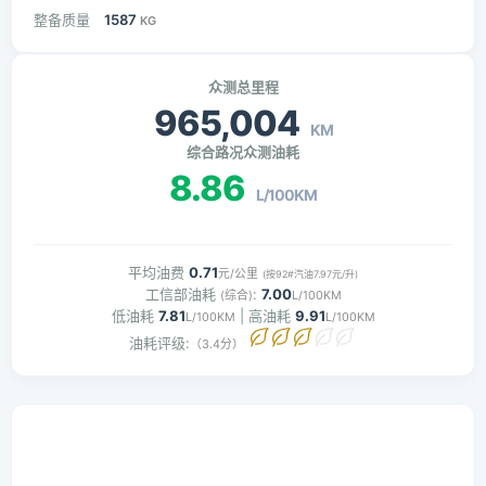
整备质量
1587
KG
众测总里程
965,004
KM
综合路况众测油耗
8.86
L/100KM
平均油费
0.71
元/公里
(按92#汽油7.97元/升)
工信部油耗
:
7.00
(综合)
L/100KM
低油耗
7.81
| 高油耗
9.91
L/100KM
L/100KM
油耗评级:
（3.4分）