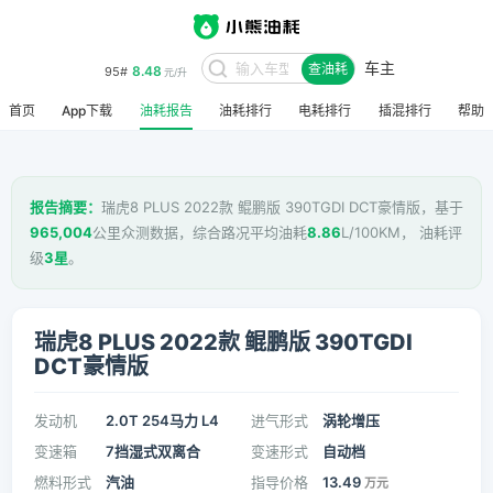
车主
8.48
95#
查油耗
元/升
首页
App下载
油耗报告
油耗排行
电耗排行
插混排行
帮助
报告摘要：
瑞虎8 PLUS 2022款 鲲鹏版 390TGDI DCT豪情版，基于
965,004
公里众测数据，综合路况平均油耗
8.86
L/100KM， 油耗评
级
3星
。
瑞虎8 PLUS 2022款 鲲鹏版 390TGDI
DCT豪情版
发动机
2.0T 254马力 L4
进气形式
涡轮增压
变速箱
7挡湿式双离合
变速形式
自动档
燃料形式
汽油
指导价格
13.49
万元