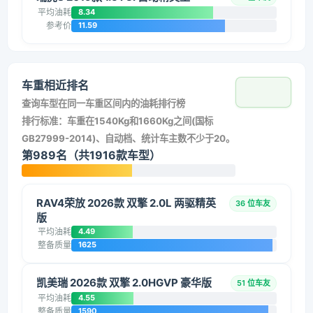
平均油耗
8.34
参考价
11.59
车重相近排名
查询车型在同一车重区间内的油耗排行榜
排行标准：车重在1540Kg和1660Kg之间(国标
GB27999-2014)、自动档、统计车主数不少于20。
第989名（共1916款车型）
RAV4荣放 2026款 双擎 2.0L 两驱精英
36 位车友
版
平均油耗
4.49
整备质量
1625
凯美瑞 2026款 双擎 2.0HGVP 豪华版
51 位车友
平均油耗
4.55
整备质量
1590