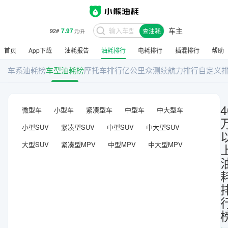
7.97
92#
元/升
车主
查油耗
8.48
95#
元/升
首页
App下载
油耗报告
油耗排行
电耗排行
插混排行
帮助
车系油耗榜
车型油耗榜
摩托车排行
亿公里众测
续航力排行
自定义
4
微型车
小型车
紧凑型车
中型车
中大型车
小型SUV
紧凑型SUV
中型SUV
中大型SUV
大型SUV
紧凑型MPV
中型MPV
中大型MPV