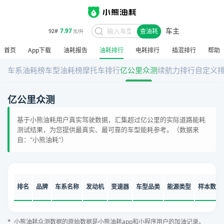
车主
7.97
92#
查油耗
元/升
首页
App下载
油耗报告
油耗排行
电耗排行
插混排行
帮助
车系油耗榜
车型油耗榜
摩托车排行
亿公里众测
续航力排行
自定义
亿公里众测
基于小熊油耗用户真实驾驶数据，汇集超过亿公里的实际道路能耗
测试结果，为您提供最真实、最可靠的车型能耗参考。（数据来
自："小熊油耗"）
排名
品牌
车系名称
发动机
变速器
车型品类
能源类型
样本数
* 小熊油耗众测数据的原始数据是小熊油耗app和小程序用户的加油记录。