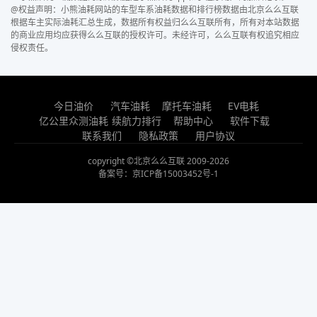
@权益声明：小熊油耗网站的车型车系油耗数据和排行榜数据由北京么么互联
根据车主实际油耗汇总生成，数据所有权益归么么互联所有，所有对本站数据
的商业应用均应获得么么互联的授权许可。未经许可，么么互联有权追究相应
侵权责任。
今日油价
汽车油耗
摩托车油耗
EV电耗
亿公里众测油耗
续航力排行
帮助中心
软件下载
联系我们
隐私政策
用户协议
copyright ©北京么么互联 2009-2026
备案号：京ICP备15003452号-1