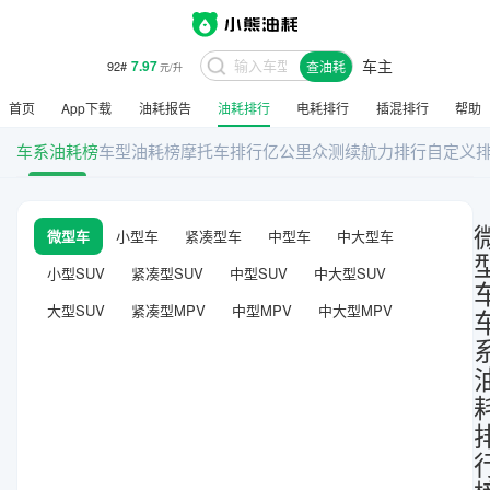
车主
7.97
92#
查油耗
元/升
首页
App下载
油耗报告
油耗排行
电耗排行
插混排行
帮助
车系油耗榜
车型油耗榜
摩托车排行
亿公里众测
续航力排行
自定义
微型车
小型车
紧凑型车
中型车
中大型车
小型SUV
紧凑型SUV
中型SUV
中大型SUV
大型SUV
紧凑型MPV
中型MPV
中大型MPV